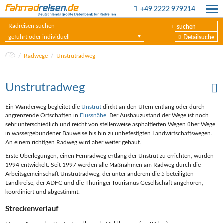
+49 2222 979214
suchen
geführt oder individuell
Detailsuche
Radwege
Unstrutradweg
Unstrutradweg
Ein Wanderweg begleitet die
Unstrut
direkt an den Ufern entlang oder durch
angrenzende Ortschaften in
Flussnähe
. Der Ausbauzustand der Wege ist noch
sehr unterschiedlich und reicht von stellenweise asphaltierten Wegen über Wege
in wassergebundener Bauweise bis hin zu unbefestigten Landwirtschaftswegen.
An einem richtigen Radweg wird aber weiter gebaut.
Erste Überlegungen, einen Fernradweg entlang der Unstrut zu errichten, wurden
1994 entwickelt. Seit 1997 werden alle Maßnahmen am Radweg durch die
Arbeitsgemeinschaft Unstrutradweg, der unter anderem die 5 beteiligten
Landkreise, der ADFC und die Thüringer Tourismus Gesellschaft angehören,
koordiniert und abgestimmt.
Streckenverlauf