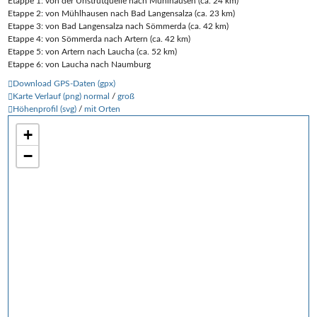
Etappe 1: von der Unstrutquelle nach Mühlhausen (ca. 24 km)
Etappe 2: von Mühlhausen nach Bad Langensalza (ca. 23 km)
Etappe 3: von Bad Langensalza nach Sömmerda (ca. 42 km)
Etappe 4: von Sömmerda nach Artern (ca. 42 km)
Etappe 5: von Artern nach Laucha (ca. 52 km)
Etappe 6: von Laucha nach Naumburg
Download GPS-Daten (gpx)
Karte Verlauf (png) normal
/
groß
Höhenprofil (svg)
/
mit Orten
+
−