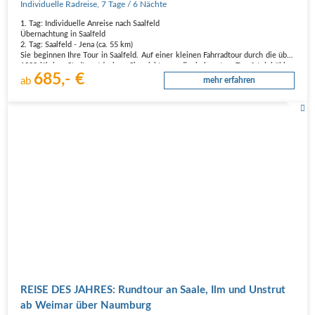
Individuelle Radreise
,
7 Tage
/ 6 Nächte
1. Tag: Individuelle Anreise nach Saalfeld
Übernachtung in Saalfeld
2. Tag: Saalfeld - Jena (ca. 55 km)
Sie beginnen Ihre Tour in Saalfeld. Auf einer kleinen Fahrradtour durch die über
1000-jährige Stadt entdecken Sie nicht nur die bekannten Tropfsteinhöhlen
685,- €
„Feengrotten“ sondern auch die Burgruine
ab
mehr erfahren
„Hoh…
REISE DES JAHRES: Rundtour an Saale, Ilm und Unstrut
ab Weimar über Naumburg