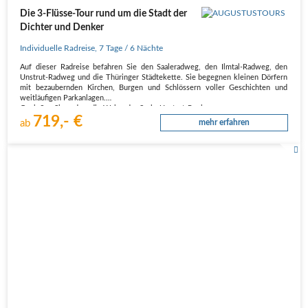
Die 3-Flüsse-Tour rund um die Stadt der
Dichter und Denker
Individuelle Radreise
,
7 Tage
/ 6 Nächte
Auf dieser Radreise befahren Sie den Saaleradweg, den Ilmtal-Radweg, den
Unstrut-Radweg und die Thüringer Städtekette. Sie begegnen kleinen Dörfern
mit bezaubernden Kirchen, Burgen und Schlössern voller Geschichten und
weitläufigen Parkanlagen.
Genießen Sie zudem die Weine der Saale-Unstrut-Region…
719,- €
ab
mehr erfahren