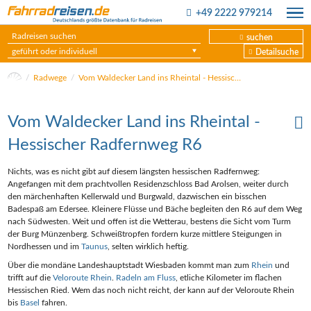
+49 2222 979214
suchen
geführt oder individuell
Detailsuche
Radwege
Vom Waldecker Land ins Rheintal - Hessischer Radfernweg R6
Vom Waldecker Land ins Rheintal -
Hessischer Radfernweg R6
Nichts, was es nicht gibt auf diesem längsten hessischen Radfernweg:
Angefangen mit dem prachtvollen Residenzschloss Bad Arolsen, weiter durch
den märchenhaften Kellerwald und Burgwald, dazwischen ein bisschen
Badespaß am Edersee. Kleinere Flüsse und Bäche begleiten den R6 auf dem Weg
nach Südwesten. Weit und offen ist die Wetterau, bestens die Sicht vom Turm
der Burg Münzenberg. Schweißtropfen fordern kurze mittlere Steigungen in
Nordhessen und im
Taunus
, selten wirklich heftig.
Über die mondäne Landeshauptstadt Wiesbaden kommt man zum
Rhein
und
trifft auf die
Veloroute Rhein
.
Radeln am Fluss
, etliche Kilometer im flachen
Hessischen Ried. Wem das noch nicht reicht, der kann auf der Veloroute Rhein
bis
Basel
fahren.