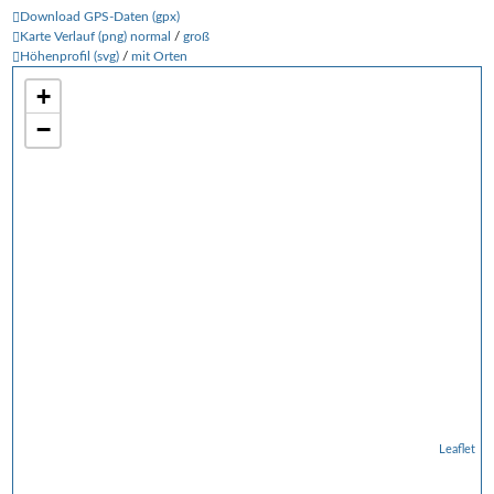
Download GPS-Daten (gpx)
Karte Verlauf (png) normal
/
groß
Höhenprofil (svg)
/
mit Orten
+
−
Leaflet