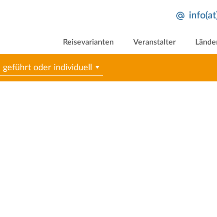
info(a
Reisevarianten
Veranstalter
Lände
geführt oder individuell