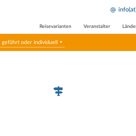
info(a
Reisevarianten
Veranstalter
Lände
geführt oder individuell