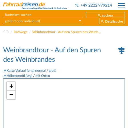
+49 2222 979214
suchen
geführt oder individuell
Detailsuche
Radwege
Weinbrandtour - Auf den Spuren des Weinbrandes
Weinbrandtour - Auf den Spuren
des Weinbrandes
Karte Verlauf (png) normal
/
groß
Höhenprofil (svg)
/
mit Orten
+
−