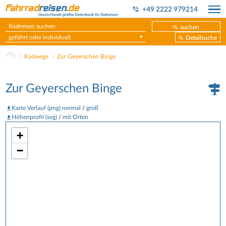
+49 2222 979214
suchen
geführt oder individuell
Detailsuche
Radwege
Zur Geyerschen Binge
Zur Geyerschen Binge
Karte Verlauf (png) normal
/
groß
Höhenprofil (svg)
/
mit Orten
+
−