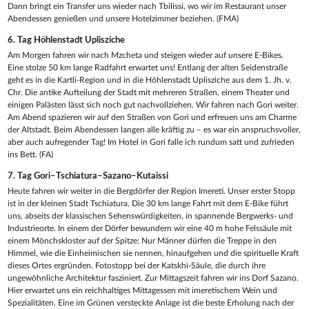
Dann bringt ein Transfer uns wieder nach Tbilissi, wo wir im Restaurant unser
Abendessen genießen und unsere Hotelzimmer beziehen. (FMA)
6. Tag
Höhlenstadt Uplisziche
Am Morgen fahren wir nach Mzcheta und steigen wieder auf unsere E-Bikes.
Eine stolze 50 km lange Radfahrt erwartet uns! Entlang der alten Seidenstraße
geht es in die Kartli-Region und in die Höhlenstadt Uplisziche aus dem 1. Jh. v.
Chr. Die antike Aufteilung der Stadt mit mehreren Straßen, einem Theater und
einigen Palästen lässt sich noch gut nachvollziehen. Wir fahren nach Gori weiter.
Am Abend spazieren wir auf den Straßen von Gori und erfreuen uns am Charme
der Altstadt. Beim Abendessen langen alle kräftig zu – es war ein anspruchsvoller,
aber auch aufregender Tag! Im Hotel in Gori falle ich rundum satt und zufrieden
ins Bett. (FA)
7. Tag
Gori–Tschiatura–Sazano–Kutaissi
Heute fahren wir weiter in die Bergdörfer der Region Imereti. Unser erster Stopp
ist in der kleinen Stadt Tschiatura. Die 30 km lange Fahrt mit dem E-Bike führt
uns, abseits der klassischen Sehenswürdigkeiten, in spannende Bergwerks- und
Industrieorte. In einem der Dörfer bewundern wir eine 40 m hohe Felssäule mit
einem Mönchskloster auf der Spitze: Nur Männer dürfen die Treppe in den
Himmel, wie die Einheimischen sie nennen, hinaufgehen und die spirituelle Kraft
dieses Ortes ergründen. Fotostopp bei der Katskhi-Säule, die durch ihre
ungewöhnliche Architektur fasziniert. Zur Mittagszeit fahren wir ins Dorf Sazano.
Hier erwartet uns ein reichhaltiges Mittagessen mit imeretischem Wein und
Spezialitäten. Eine im Grünen versteckte Anlage ist die beste Erholung nach der