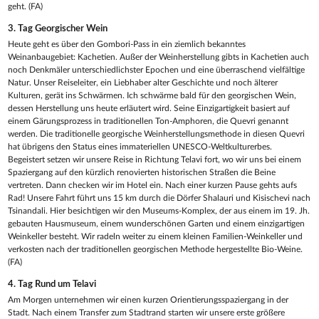
geht. (FA)
3. Tag
Georgischer Wein
Heute geht es über den Gombori-Pass in ein ziemlich bekanntes
Weinanbaugebiet: Kachetien. Außer der Weinherstellung gibts in Kachetien auch
noch Denkmäler unterschiedlichster Epochen und eine überraschend vielfältige
Natur. Unser Reiseleiter, ein Liebhaber alter Geschichte und noch älterer
Kulturen, gerät ins Schwärmen. Ich schwärme bald für den georgischen Wein,
dessen Herstellung uns heute erläutert wird. Seine Einzigartigkeit basiert auf
einem Gärungsprozess in traditionellen Ton-Amphoren, die Quevri genannt
werden. Die traditionelle georgische Weinherstellungsmethode in diesen Quevri
hat übrigens den Status eines immateriellen UNESCO-Weltkulturerbes.
Begeistert setzen wir unsere Reise in Richtung Telavi fort, wo wir uns bei einem
Spaziergang auf den kürzlich renovierten historischen Straßen die Beine
vertreten. Dann checken wir im Hotel ein. Nach einer kurzen Pause gehts aufs
Rad! Unsere Fahrt führt uns 15 km durch die Dörfer Shalauri und Kisischevi nach
Tsinandali. Hier besichtigen wir den Museums-Komplex, der aus einem im 19. Jh.
gebauten Hausmuseum, einem wunderschönen Garten und einem einzigartigen
Weinkeller besteht. Wir radeln weiter zu einem kleinen Familien-Weinkeller und
verkosten nach der traditionellen georgischen Methode hergestellte Bio-Weine.
(FA)
4. Tag
Rund um Telavi
Am Morgen unternehmen wir einen kurzen Orientierungsspaziergang in der
Stadt. Nach einem Transfer zum Stadtrand starten wir unsere erste größere