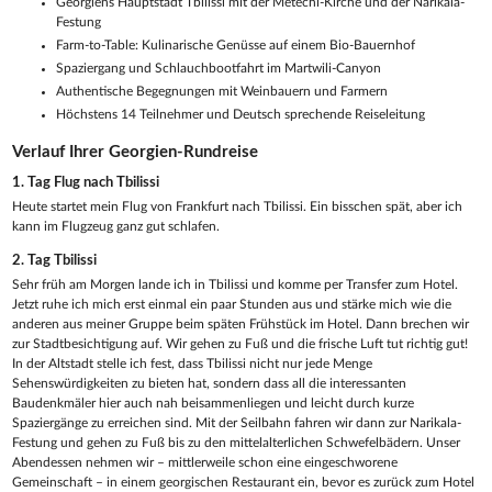
Georgiens Hauptstadt Tbilissi mit der Metechi-Kirche und der Narikala-
Festung
Farm-to-Table: Kulinarische Genüsse auf einem Bio-Bauernhof
Spaziergang und Schlauchbootfahrt im Martwili-Canyon
Authentische Begegnungen mit Weinbauern und Farmern
Höchstens 14 Teilnehmer und Deutsch sprechende Reiseleitung
Verlauf Ihrer Georgien-Rundreise
1. Tag
Flug nach Tbilissi
Heute startet mein Flug von Frankfurt nach Tbilissi. Ein bisschen spät, aber ich
kann im Flugzeug ganz gut schlafen.
2. Tag
Tbilissi
Sehr früh am Morgen lande ich in Tbilissi und komme per Transfer zum Hotel.
Jetzt ruhe ich mich erst einmal ein paar Stunden aus und stärke mich wie die
anderen aus meiner Gruppe beim späten Frühstück im Hotel. Dann brechen wir
zur Stadtbesichtigung auf. Wir gehen zu Fuß und die frische Luft tut richtig gut!
In der Altstadt stelle ich fest, dass Tbilissi nicht nur jede Menge
Sehenswürdigkeiten zu bieten hat, sondern dass all die interessanten
Baudenkmäler hier auch nah beisammenliegen und leicht durch kurze
Spaziergänge zu erreichen sind. Mit der Seilbahn fahren wir dann zur Narikala-
Festung und gehen zu Fuß bis zu den mittelalterlichen Schwefelbädern. Unser
Abendessen nehmen wir – mittlerweile schon eine eingeschworene
Gemeinschaft – in einem georgischen Restaurant ein, bevor es zurück zum Hotel