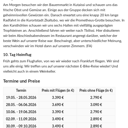
Am Morgen besuchen wir den Bauernmarkt in Kutaissi und schauen uns das
frische Obst und Gemüse an. Einige aus der Gruppe decken sich mit
geheimnisvollen Gewürzen ein. Danach erwartet uns eine knapp 20 km lange
Radfahrt in die Kurortstadt Zkaltubo, wo wir die Prometheus-Grotte besuchen. In
den Karsthöhlen schauen wir uns sechs Hallen mit vielfältig ausgeprägten
Tropfsteinen an. Anschließend fahren wir weiter nach Tbilissi. Hier diskutieren
wir beim Abschiedsabendessen im Restaurant angeregt darüber, welcher der
beste Wein auf unserer Reise war. Beschwingt, aber unterschiedlicher Meinung,
verschwinden wir im Hotel dann auf unseren Zimmern. (FA)
10. Tag
Heimflug
Früh gehts zum Flughafen, von wo wir wieder nach Frankfurt fliegen. Wir sind
uns alle einig: Wir treffen uns auf unserer nächsten E-Bike-Reise wieder! Und
vielleicht auch in einem Weinkeller.
Termine und Preise
Termin
Preis mit Flügen (in €)
Preis ohne Flüge (in €)
19.05. - 28.05.2026
3.390 €
2.790 €
28.05. - 06.06.2026
3.690 €
3.090 €
10.06. - 19.06.2026
3.390 €
2.790 €
02.09. - 11.09.2026
3.490 €
2.890 €
30.09. - 09.10.2026
3.490 €
2.890 €