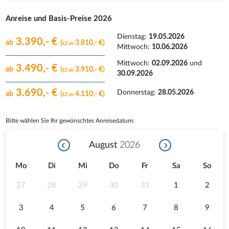
Anreise und Basis-Preise 2026
Dienstag:
19.05.2026
3.390,- €
ab
(
3.810,- €)
EZ ab
Mittwoch:
10.06.2026
Mittwoch:
02.09.2026
und
3.490,- €
ab
(
3.910,- €)
EZ ab
30.09.2026
3.690,- €
Donnerstag:
28.05.2026
ab
(
4.110,- €)
EZ ab
Bitte wählen Sie Ihr gewünschtes Anreisedatum:
August
2026
Mo
Di
Mi
Do
Fr
Sa
So
27
28
29
30
31
1
2
3
4
5
6
7
8
9