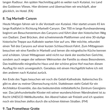
langen Radtour. Am späten Nachmittag geht es weiter nach Kutaissi, ins Land
des Goldenen Vlieses. Hier dinieren und übernachten wir erschöpft, aber
glücklich, im Hotel. (FA)
8. Tag
Martwili–Canyon
Heute Morgen fahren wir in die Vorstadt von Kutaissi. Hier startet unsere 45 km
lange Radfahrt in Richtung Martwili-Canyon. Der 700 m lange Rundwanderweg
beginnt am Besucherzentrum des Canyons und führt über den historischen Weg
von Dadiani. Zwei Brücken, drei schwimmende Plattformen und eine 30-stufige
historische Treppe aus Kalkstein warten hier auf uns. Wer möchte, erkundet
einen Teil des Canyons auf einer kurzen Schlauchboot-Fahrt. Zum Mittagessen
besuchen wir eine Familie in Martwili und lernen die mingrelische Küche kennen
und schätzen. Unser Mittagessen wird nicht nur dank der exotischen Gerichte,
sondern auch wegen der seltenen Weinsorten der Familie zu etwas Besonderem.
Das traditionelle mingrelische Haus und der schöne grüne Hof machen diesen
Ausflug für mich unvergesslich. Geradezu mit einem Hochgefühl kehre ich mit
den anderen nach Kutaissi zurück.
Am Ende des Tages besuchen wir noch die Gelati-Kathedrale. Italienisches Eis
gibt es aber zu meiner Überraschung nicht. Stattdessen steht Gelati für ein
Architektur-Ensemble, das das bedeutendste mittelalterliche Zentrum Georgiens
war. Das jahrhundertealte Kloster mit seiner wunderschönen Wandmalerei ist zu
Recht UNESCO-Weltkulturerbe. Am Abend haben wir Freizeit und ich spaziere
noch ein bisschen ziellos durch die schönen kleinen Straßen. (FM)
9. Tag
Prometheus-Grotte