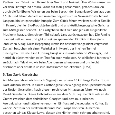
Radtour: von Telavi nach Kvareli über Gremi und Nekresi. Über 45 km sausen wir
vor dem Hintergrund des Kaukasus auf mäßig befahrenen, geraden Straßen
durch die Tal-Ebene. Wir ruhen aus beim Besuch der Burganlage Gremi aus dem
16. Jh. und fahren danach mit unserem Begleitbus zum Nekresi-Kloster hinauf.
Langsam bin ich ganz schön hungrig! Zum Glück fahren wir jetzt zu einer Familie
in Kvareli, die hier Bio-Produkte herstellt und uns köstliche georgische Gerichte
zum Mittagessen serviert. Die Gastgeberin stellt sich übrigens als ausgebildete
Musikerin heraus, die sich von Tbilissi aufs Land zurückgezogen hat. Die Familie
plaudert nett mit uns und gibt uns einen spannenden Einblick in Georgiens
ländlichen Alltag. Diese Begegnung werde ich bestimmt lange nicht vergessen!
Danach besuchen wir einen Weinkeller in Kvareli, der in einen Tunnel
hineingebaut wurde. Eine Führung bringt uns ins unterirdische Weinlager, und
natürlich dürfen wir den edlen Tropfen auch verkosten. Anschließend fahren wir
zurück nach Telavi, wo wir beim Abendessen schmausen und uns leicht
erschöpft, aber erfüllt in unsere Hotelzimmer zurückziehen. (FMA)
5. Tag
David Garedscha
Am Morgen fahren wir bis nach Sagarejo, wo unsere 45 km lange Radfahrt zum
Dorf Udabno startet. In einem Gasthof genießen wir georgische Spezialitäten aus
der Region Swanetien. Nach diesem reichlichen Mittagessen fahren wir nach
David Garedscha. Dieses Höhlenkloster aus dem 6. Jh. liegt ziemlich nah an der
Grenze zwischen dem christlichen Georgien und dem muslimischen
Aserbaidschan und hatte einen enormen Einfluss auf die georgische Kultur. Es
war ein Zentrum der Freskenmaler und Manuskript-Kopisten. Außerdem
besuchen wir das Kloster Lavra, dessen alte Höhlen noch sehr gut erhalten sind.