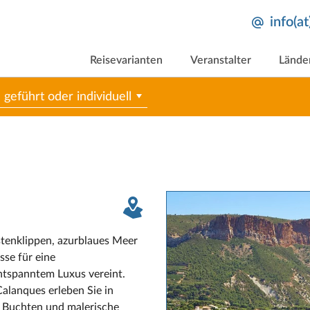
info(a
Reisevarianten
Veranstalter
Lände
geführt oder individuell
stenklippen, azurblaues Meer
sse für eine
entspanntem Luxus vereint.
Calanques erleben Sie in
 Buchten und malerische