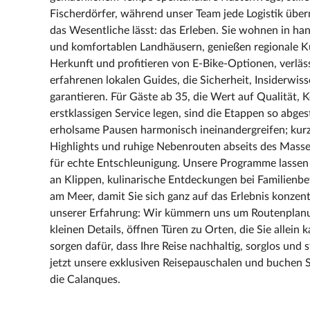
Fischerdörfer, während unser Team jede Logistik üb
das Wesentliche lässt: das Erleben. Sie wohnen in h
und komfortablen Landhäusern, genießen regionale K
Herkunft und profitieren von E‑Bike‑Optionen, verlä
erfahrenen lokalen Guides, die Sicherheit, Insiderwi
garantieren. Für Gäste ab 35, die Wert auf Qualität,
erstklassigen Service legen, sind die Etappen so abge
erholsame Pausen harmonisch ineinandergreifen; kurz
Highlights und ruhige Nebenrouten abseits des Mass
für echte Entschleunigung. Unsere Programme lassen
an Klippen, kulinarische Entdeckungen bei Familienb
am Meer, damit Sie sich ganz auf das Erlebnis konzen
unserer Erfahrung: Wir kümmern uns um Routenplanu
kleinen Details, öffnen Türen zu Orten, die Sie allei
sorgen dafür, dass Ihre Reise nachhaltig, sorglos und s
jetzt unsere exklusiven Reisepauschalen und buchen S
die Calanques.