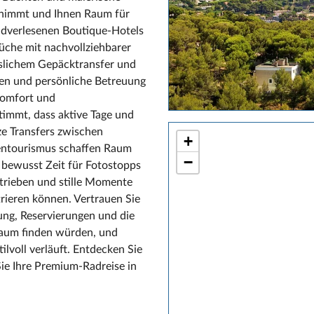
ernimmt und Ihnen Raum für
andverlesenen Boutique‑Hotels
üche mit nachvollziehbarer
sslichem Gepäcktransfer und
ssen und persönliche Betreuung
 Komfort und
stimmt, dass aktive Tage und
e Transfers zwischen
+
entourismus schaffen Raum
−
 bewusst Zeit für Fotostopps
etrieben und stille Momente
trieren können. Vertrauen Sie
ng, Reservierungen und die
n kaum finden würden, und
tilvoll verläuft. Entdecken Sie
ie Ihre Premium‑Radreise in