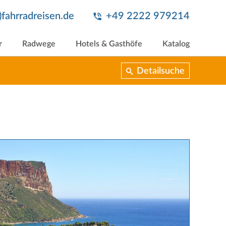
t)fahrradreisen.de
+49 2222 979214
r
Radwege
Hotels & Gasthöfe
Katalog
Detailsuche