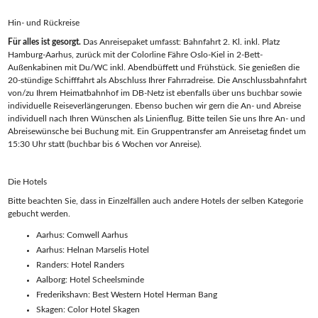
Hin- und Rückreise
Für alles ist gesorgt.
Das Anreisepaket umfasst: Bahnfahrt 2. Kl. inkl. Platz
Hamburg-Aarhus, zurück mit der Colorline Fähre Oslo-Kiel in 2-Bett-
Außenkabinen mit Du/WC inkl. Abendbüffett und Frühstück. Sie genießen die
20-stündige Schifffahrt als Abschluss Ihrer Fahrradreise. Die Anschlussbahnfahrt
von/zu Ihrem Heimatbahnhof im DB-Netz ist ebenfalls über uns buchbar sowie
individuelle Reiseverlängerungen. Ebenso buchen wir gern die An- und Abreise
individuell nach Ihren Wünschen als Linienflug. Bitte teilen Sie uns Ihre An- und
Abreisewünsche bei Buchung mit. Ein Gruppentransfer am Anreisetag findet um
15:30 Uhr statt (buchbar bis 6 Wochen vor Anreise).
Die Hotels
Bitte beachten Sie, dass in Einzelfällen auch andere Hotels der selben Kategorie
gebucht werden.
Aarhus: Comwell Aarhus
Aarhus: Helnan Marselis Hotel
Randers: Hotel Randers
Aalborg: Hotel Scheelsminde
Frederikshavn: Best Western Hotel Herman Bang
Skagen: Color Hotel Skagen