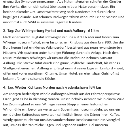
einzigartige Symbiose eingegangen. Aus Naturmaterialien schufen die Künstler
ihre Werke, die nun sich selbst überlassen mit der Natur verschmelzen. Ein
beeindruckender Ort. Unser weiterer Weg nach Randers führt durch leicht
hügeliges Gelände. Auf schönen Radwegen fahren wir durch Felder, Wiesen und
manchmal auch Wald zu unserem Tagesziel Randers.
3. Tag: Zur Wikingerburg Fyrkat und nach Aalborg | 61 km
Nach einer kurzen Zugfahrt schwingen wir uns auf die Räder und fahren zum
Wikingermuseum Fyrkat, einer historischen Ringburg aus dem Jahr 980. Um die
Burg herum liegt ein kleines Wikingerdorf, bestehend aus neun rekonstruierten
Häusern. Wir spazieren unter kundiger Führung durch die Anlage. Nach dem
Museumsbesuch schwingen wir uns auf die Räder und nehmen Kurs auf
Aalborg. Die Strecke führt durch eine grüne, idyllische Landschaft, bis wir das
Stadtgebiet erreichen. Aalborg empfängt uns mit seiner Lage am Limfjord – weit,
offen und voller maritimem Charme. Unser Hotel, ein ehemaliger Gutshof, ist
bekannt für seine saisonale Küche.
4. Tag: Weiter Richtung Norden nach Frederikshavn | 84 km
Am Morgen besichtigen wir die Aalborger Altstadt aus der Fahrradperspektive.
Dann geht es los in Richtung Norden. Unser Picknick nehmen wir in einem Wald
bei Dronninglund zu uns. Wir legen einen Stopp an einer historischen
Windmühle ein, bevor wir weiter zum Bauernhausmuseum radeln, wo uns ein
gemütlicher Kaffeestopp erwartet – schließlich lieben die Dänen ihren Kaffee.
Wenig später taucht vor uns das wunderschöne Renaissanceschloss Voergård
auf, um das sich zahlreiche Sagen und Legenden ranken. Bei unserem