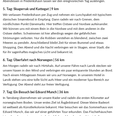
Abendessen in Frederikshavn lassen wir den ereignisreichen Tag ausklingen.
5. Tag: Skagerrak und Kattegat | 9 km
Wir verlassen Frederikshavn per Zug und nehmen ein Lunchpaket mit typischem
dänischen Smørrebrod in Empfang. Dann radeln wir nach Grenen, dem
nördlichsten Punkt Dänemarks. Hier treffen Ostsee und Nordsee aufeinander.
Wir können uns mit einem Bein in die Nordsee und mit dem anderen in die
Ostsee stellen. Schwimmen ist hier allerdings wegen der gefährlichen
Strömungen verboten. Nur die Robben verstehen es blendend, zwischen zwei
Meeren zu pendeln. Anschließend bleibt Zeit für einen Bummel und etwas
Shopping. Den Abend und die Nacht verbringen wir in Skagen, einer Stadt, die
für ihr sagenhaftes magisches Licht und bekannt ist.
6. Tag: Überfahrt nach Norwegen | 56 km
Am Morgen radeln wir nach Hirtshals. Auf unserer Fähre nach Larvik stecken wir
unsere Nasen in den Wind und verbringen ein paar entspannte Stunden an Bord.
Nach einem Mittagessen freuen wir uns auf Norwegen. In unserem Hotel in
Larvik stehen uns eine tolle Sicht aufs Meer und ein moderner Spa-Bereich zur
Verfügung. Der Abend steht zur freien Verfügung.
7. Tag: Ein Besuch bei Edvard Munch | 36 km
In Tønsberg übernehmen wir unsere Räder und radeln die ersten Kilometer auf
norwegischem Boden. Unser erstes Ziel ist Åsgårdstrand. Dieser kleine Badeort
ist weltweit als Künstlerkolonie bekannt. Hier besuchen wir das Sommerhaus von
Edvard Munch, das wir auf einer geführten Tour erkunden. Das Fischerhäuschen