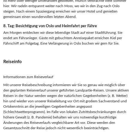
ist mehr oder weniger unverändert geblieben, Munch verbrachte viele Sommer
hier. Wir radeln entspannt weiter nach Moss, wo wir in den Zug nach Oslo
steigen. Nach einem Spaziergang erreichen wir unser Hotel und genießen
gemeinsam einen wundervollen letzten Abend.
8. Tag: Besichtigung von Oslo und Heimfahrt per Fähre
Am Morgen entdecken wir diese lebendige Stadt auf einer Stadtführung. Sie
endet am Fähranleger. Gäste mit gebuchtem Anreisepaket erreichen Kiel per
Fährschiff am Folgetag. Eine Verlängerung in Oslo buchen wir gern für Sie.
Reiseinfo
Informationen zum Reiseverlauf
Mit unserer Reisebeschreibung informieren wir Sie so genau wie möglich über
den geplanten Reiseverlauf unserer geführten Landpartie-Reisen. Unsere aktiven
Reisen in der Natur werden wegen der natürlichen Gegebenheiten (z. B. Wetter)
hin und wieder von unserer Reiseleitung vor Ort mit großem Sachverstand und
Ortskenntnis an die jeweiligen Gegebenheiten angepasst
(Schlechtwetterprogramm). Im Falle von lokalen Zutrittsbeschränkungen durch
höhere Gewalt (z. B. Pandemie) behalten wir uns notwendige kurzfristige
Änderungen des Reiseverlaufs vergleichbarer Art vor. Diese werden den
Gesamtzuschnitt der Reise jedoch nicht wesentlich beeinträchtigen.