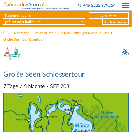
+49 2222 979214
suchen
geführt oder individuell
Detailsuche
Radreisen
Veranstalter
Die Mecklenburger Radtour GmbH
Große Seen Schlössertour
Große Seen Schlössertour
7 Tage / 6 Nächte - SEE 203