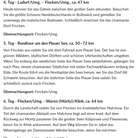
4. Tag - Ludorf/Umg. – Fincken/Umg., ca. 47 km
Heute können Sie das Gebiet zwischen den großen Seen erkunden. Besuchen
Sie die größte Scheune Norddeutschlands in Bollewick und genießen Sie
unterwegs die malerischen Badeseen. Schließlich erreichen Sie das charmante
Dorf Fincken.
Übernachtungsort:
Fincken/Umg.
5. Tag - Rundtour um den Plauer See, ca. 50–72 km
Von Fincken aus radeln Sie mit dem Fahrrad zum Plauer See. Der See ist von
grünen Wäldern, idyllischen Dörfern und schönen Uferlandschaften umgeben.
Wenn Sie entlang der westlichen Seite des Plauer Sees weiterfahren, gelangen Sie
nach Plau, einem charmanten Städtchen mit vielen Fachwerkhäusern entlang der
Elde. Die Route führt um die Nordspitze des Sees herum, wo Sie das Dorf Alt
Schwerin besuchen. Auf der östlichen Seite des Plauer Sees radeln Sie
schließlich zurück nach Fincken.
Übernachtungsort:
Fincken/Umg.
6. Tag - Fincken/Umg. - Waren (Müritz)/Klink, ca. 64 km
Durch die Landschaft radeln Sie von Fincken ins Inselstädtchen Malchow. Ein
Teil der charmanten Altstadt von Malchow liegt auf einer Insel. Auf dem
Rückweg zur Müritz passieren Sie die großen Seen Kölpinsee und Fleesensee,
bevor Sie in Klink ankommen. Auf dem Weg können Sie in Jabel das
Wisentgehege am Dammerower Werder besuchen, wenn Sie möchten.