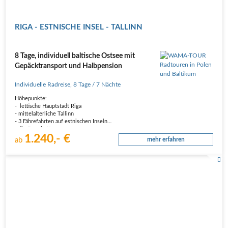
RIGA - ESTNISCHE INSEL - TALLINN
8 Tage, individuell baltische Ostsee mit
Gepäcktransport und Halbpension
Individuelle Radreise
,
8 Tage
/ 7 Nächte
Höhepunkte:
- lettische Hauptstadt Riga
- mittelalterliche Tallinn
- 3 Fährefahrten auf estnischen Inseln
- die Burg in Kuressaare
1.240,- €
- Kliff Panga
ab
mehr erfahren
Reiseverlauf
1. Tag: Anreise nach Riga.
Individuelle Anreise nach Riga. Unterbringung im Hotel. Gegen Abend haben
wir eine geführte Stadtbesichtigung geplant.…