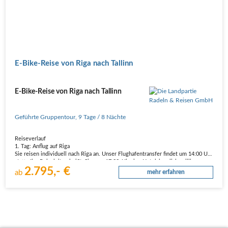
E-Bike-Reise von Riga nach Tallinn
E-Bike-Reise von Riga nach Tallinn
Geführte Gruppentour
,
9 Tage
/ 8 Nächte
Reiseverlauf
1. Tag: Anflug auf Riga
Sie reisen individuell nach Riga an. Unser Flughafentransfer findet um 14:00 Uhr
statt. Ihr Reiseleiter heißt Sie um 17:00 Uhr im Hotel herzlich willkommen.
2.795,- €
Anschließend bummeln wir gemeinsam durch die Stadt und lassen uns von der
ab
mehr erfahren
besonderen Atmosphäre verzaubern:…