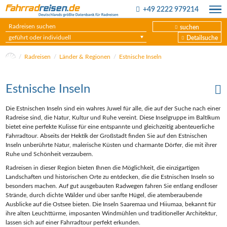
+49 2222 979214
suchen
geführt oder individuell
Detailsuche
Radreisen
Länder & Regionen
Estnische Inseln
Estnische Inseln
Die Estnischen Inseln sind ein wahres Juwel für alle, die auf der Suche nach einer
Radreise sind, die Natur, Kultur und Ruhe vereint. Diese Inselgruppe im Baltikum
bietet eine perfekte Kulisse für eine entspannte und gleichzeitig abenteuerliche
Fahrradtour. Abseits der Hektik der Großstadt finden Sie auf den Estnischen
Inseln unberührte Natur, malerische Küsten und charmante Dörfer, die mit ihrer
Ruhe und Schönheit verzaubern.
Radreisen in dieser Region bieten Ihnen die Möglichkeit, die einzigartigen
Landschaften und historischen Orte zu entdecken, die die Estnischen Inseln so
besonders machen. Auf gut ausgebauten Radwegen fahren Sie entlang endloser
Strände, durch dichte Wälder und über sanfte Hügel, die atemberaubende
Ausblicke auf die Ostsee bieten. Die Inseln Saaremaa und Hiiumaa, bekannt für
ihre alten Leuchttürme, imposanten Windmühlen und traditioneller Architektur,
lassen sich auf einer Fahrradtour perfekt erkunden.