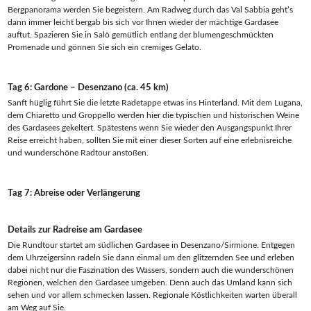
Bergpanorama werden Sie begeistern. Am Radweg durch das Val Sabbia geht’s
dann immer leicht bergab bis sich vor Ihnen wieder der mächtige Gardasee
auftut. Spazieren Sie in Salò gemütlich entlang der blumengeschmückten
Promenade und gönnen Sie sich ein cremiges Gelato.
Tag 6: Gardone – Desenzano (ca. 45 km)
Sanft hüglig führt Sie die letzte Radetappe etwas ins Hinterland. Mit dem Lugana,
dem Chiaretto und Groppello werden hier die typischen und historischen Weine
des Gardasees gekeltert. Spätestens wenn Sie wieder den Ausgangspunkt Ihrer
Reise erreicht haben, sollten Sie mit einer dieser Sorten auf eine erlebnisreiche
und wunderschöne Radtour anstoßen.
Tag 7: Abreise oder Verlängerung
Details zur Radreise am Gardasee
Die Rundtour startet am südlichen Gardasee in Desenzano/Sirmione. Entgegen
dem Uhrzeigersinn radeln Sie dann einmal um den glitzernden See und erleben
dabei nicht nur die Faszination des Wassers, sondern auch die wunderschönen
Regionen, welchen den Gardasee umgeben. Denn auch das Umland kann sich
sehen und vor allem schmecken lassen. Regionale Köstlichkeiten warten überall
am Weg auf Sie.