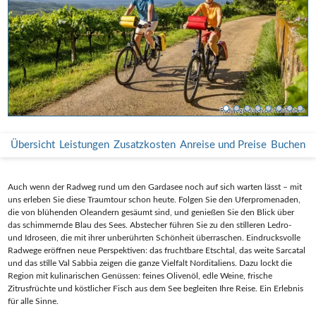
Radfahrer beim Torre San Martino della Battaglia
Panoramablick über den südlichen Gardasee
Radfahrer vor der Burg in Sirmione
Radfahrer beim Kanal in Peschiera
Radwege durch die Weinreben
Radweg durch die Weingärten
Panoramablick über Torbole
Rast unter Olivenbäumen
Übersicht
Leistungen
Zusatzkosten
Anreise und Preise
Buchen
Auch wenn der Radweg rund um den Gardasee noch auf sich warten lässt – mit
uns erleben Sie diese Traumtour schon heute. Folgen Sie den Uferpromenaden,
die von blühenden Oleandern gesäumt sind, und genießen Sie den Blick über
das schimmernde Blau des Sees. Abstecher führen Sie zu den stilleren Ledro-
und Idroseen, die mit ihrer unberührten Schönheit überraschen. Eindrucksvolle
Radwege eröffnen neue Perspektiven: das fruchtbare Etschtal, das weite Sarcatal
und das stille Val Sabbia zeigen die ganze Vielfalt Norditaliens. Dazu lockt die
Region mit kulinarischen Genüssen: feines Olivenöl, edle Weine, frische
Zitrusfrüchte und köstlicher Fisch aus dem See begleiten Ihre Reise. Ein Erlebnis
für alle Sinne.