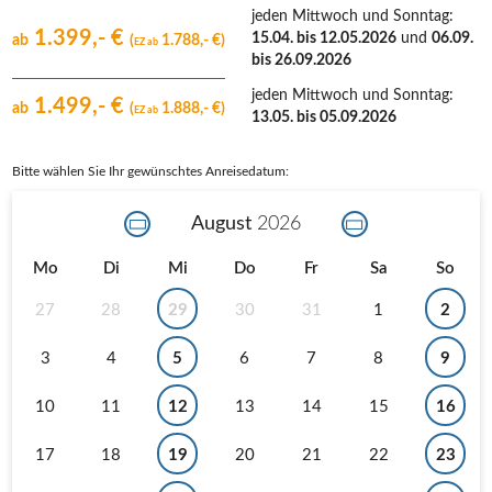
jeden Mittwoch und Sonntag
:
1.399,- €
15.04. bis 12.05.2026
und
06.09.
ab
(
1.788,- €)
EZ ab
bis 26.09.2026
jeden Mittwoch und Sonntag
:
1.499,- €
ab
(
1.888,- €)
EZ ab
13.05. bis 05.09.2026
Bitte wählen Sie Ihr gewünschtes Anreisedatum:
August
2026
Mo
Di
Mi
Do
Fr
Sa
So
27
28
29
30
31
1
2
3
4
5
6
7
8
9
10
11
12
13
14
15
16
17
18
19
20
21
22
23