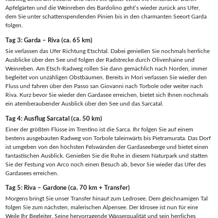
Apfelgärten und die Weinreben des Bardolino geht’s wieder zurück ans Ufer,
dem Sie unter schattenspendenden Pinien bis in den charmanten Seeort Garda
folgen.
Tag 3: Garda – Riva (ca. 65 km)
Sie verlassen das Ufer Richtung Etschtal. Dabei genießen Sie nochmals herrliche
Ausblicke über den See und folgen der Radstrecke durch Olivenhaine und
Weinreben. Am Etsch-Radweg rollen Sie dann gemächlich nach Norden, immer
begleitet von unzähligen Obstbäumen. Bereits in Mori verlassen Sie wieder den
Fluss und fahren über den Passo san Giovanni nach Torbole oder weiter nach
Riva. Kurz bevor Sie wieder den Gardasee erreichen, bietet sich Ihnen nochmals
ein atemberaubender Ausblick über den See und das Sarcatal.
Tag 4: Ausflug Sarcatal (ca. 50 km)
Einer der größten Flüsse im Trentino ist die Sarca. Ihr folgen Sie auf einem
bestens ausgebauten Radweg von Torbole taleinwärts bis Pietramurata. Das Dorf
ist umgeben von den höchsten Felswänden der Gardaseeberge und bietet einen
fantastischen Ausblick. Genießen Sie die Ruhe in diesem Naturpark und statten
Sie der Festung von Arco noch einen Besuch ab, bevor Sie wieder das Ufer des
Gardasees erreichen.
Tag 5: Riva – Gardone (ca. 70 km + Transfer)
Morgens bringt Sie unser Transfer hinauf zum Ledrosee. Dem gleichnamigen Tal
folgen Sie zum nächsten, malerischen Alpensee. Der Idrosee ist nun für eine
Weile Ihr Begleiter. Seine hervorragende Wasserqualität und sein herrliches