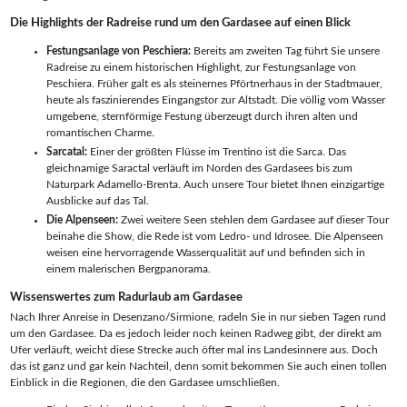
Die Highlights der Radreise rund um den Gardasee auf einen Blick
Festungsanlage von Peschiera:
Bereits am zweiten Tag führt Sie unsere
Radreise zu einem historischen Highlight, zur Festungsanlage von
Peschiera. Früher galt es als steinernes Pförtnerhaus in der Stadtmauer,
heute als faszinierendes Eingangstor zur Altstadt. Die völlig vom Wasser
umgebene, sternförmige Festung überzeugt durch ihren alten und
romantischen Charme.
Sarcatal:
Einer der größten Flüsse im Trentino ist die Sarca. Das
gleichnamige Saractal verläuft im Norden des Gardasees bis zum
Naturpark Adamello-Brenta. Auch unsere Tour bietet Ihnen einzigartige
Ausblicke auf das Tal.
Die Alpenseen:
Zwei weitere Seen stehlen dem Gardasee auf dieser Tour
beinahe die Show, die Rede ist vom Ledro- und Idrosee. Die Alpenseen
weisen eine hervorragende Wasserqualität auf und befinden sich in
einem malerischen Bergpanorama.
Wissenswertes zum Radurlaub am Gardasee
Nach Ihrer Anreise in Desenzano/Sirmione, radeln Sie in nur sieben Tagen rund
um den Gardasee. Da es jedoch leider noch keinen Radweg gibt, der direkt am
Ufer verläuft, weicht diese Strecke auch öfter mal ins Landesinnere aus. Doch
das ist ganz und gar kein Nachteil, denn somit bekommen Sie auch einen tollen
Einblick in die Regionen, die den Gardasee umschließen.