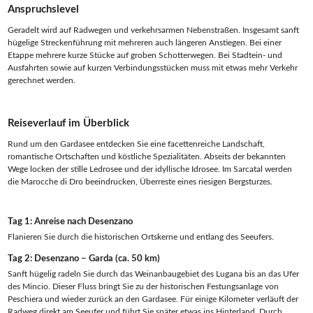
Anspruchslevel
Geradelt wird auf Radwegen und verkehrsarmen Nebenstraßen. Insgesamt sanft
hügelige Streckenführung mit mehreren auch längeren Anstiegen. Bei einer
Etappe mehrere kurze Stücke auf groben Schotterwegen. Bei Stadtein- und
Ausfahrten sowie auf kurzen Verbindungsstücken muss mit etwas mehr Verkehr
gerechnet werden.
Reiseverlauf im Überblick
Rund um den Gardasee entdecken Sie eine facettenreiche Landschaft,
romantische Ortschaften und köstliche Spezialitäten. Abseits der bekannten
Wege locken der stille Ledrosee und der idyllische Idrosee. Im Sarcatal werden
die Marocche di Dro beeindrucken, Überreste eines riesigen Bergsturzes.
Tag 1: Anreise nach Desenzano
Flanieren Sie durch die historischen Ortskerne und entlang des Seeufers.
Tag 2: Desenzano – Garda (ca. 50 km)
Sanft hügelig radeln Sie durch das Weinanbaugebiet des Lugana bis an das Ufer
des Mincio. Dieser Fluss bringt Sie zu der historischen Festungsanlage von
Peschiera und wieder zurück an den Gardasee. Für einige Kilometer verläuft der
Radweg direkt am Seeufer und führt Sie später etwas ins Hinterland. Durch