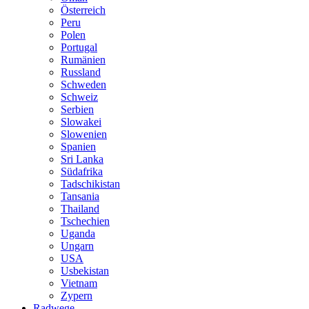
Österreich
Peru
Polen
Portugal
Rumänien
Russland
Schweden
Schweiz
Serbien
Slowakei
Slowenien
Spanien
Sri Lanka
Südafrika
Tadschikistan
Tansania
Thailand
Tschechien
Uganda
Ungarn
USA
Usbekistan
Vietnam
Zypern
Radwege