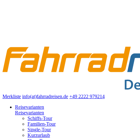
Merkliste
info(at)fahrradreisen.de
+49 2222 979214
Reisevarianten
Reisevarianten
Schiffs-Tour
Familien-Tour
Single-Tour
Kurzurlaub