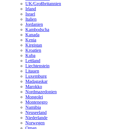
UK/Großbritannien
Irland
Israel
Italien
Jordanien
Kambodscha
Kanada
Kenia
Kirgistan
Kroatien
Kuba
Lettland
Liechtenstein
Litauen
Luxemburg
Madagaskar
Marokko
Nordmazedonien
Mongolei
Montenegro
Namibia
Neuseeland
Niederlande
Norwegen
Oman