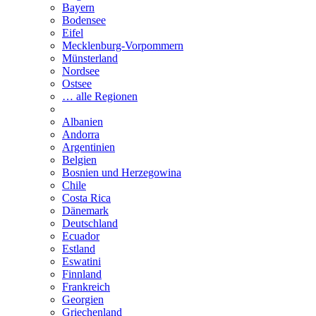
Bayern
Bodensee
Eifel
Mecklenburg-Vorpommern
Münsterland
Nordsee
Ostsee
… alle Regionen
Albanien
Andorra
Argentinien
Belgien
Bosnien und Herzegowina
Chile
Costa Rica
Dänemark
Deutschland
Ecuador
Estland
Eswatini
Finnland
Frankreich
Georgien
Griechenland