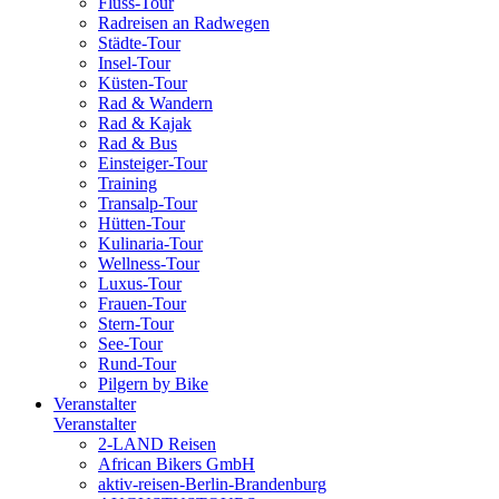
Fluss-Tour
Radreisen an Radwegen
Städte-Tour
Insel-Tour
Küsten-Tour
Rad & Wandern
Rad & Kajak
Rad & Bus
Einsteiger-Tour
Training
Transalp-Tour
Hütten-Tour
Kulinaria-Tour
Wellness-Tour
Luxus-Tour
Frauen-Tour
Stern-Tour
See-Tour
Rund-Tour
Pilgern by Bike
Veranstalter
Veranstalter
2-LAND Reisen
African Bikers GmbH
aktiv-reisen-Berlin-Brandenburg