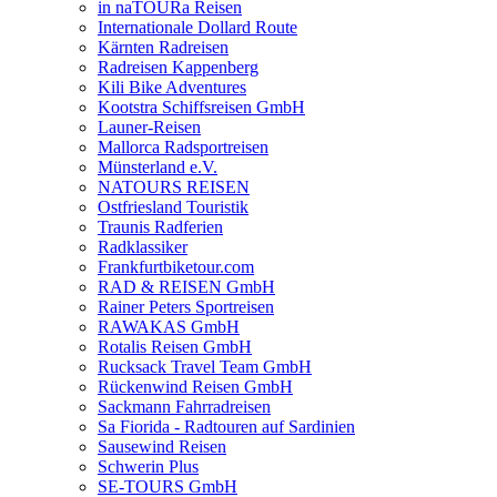
in naTOURa Reisen
Internationale Dollard Route
Kärnten Radreisen
Radreisen Kappenberg
Kili Bike Adventures
Kootstra Schiffsreisen GmbH
Launer-Reisen
Mallorca Radsportreisen
Münsterland e.V.
NATOURS REISEN
Ostfriesland Touristik
Traunis Radferien
Radklassiker
Frankfurtbiketour.com
RAD & REISEN GmbH
Rainer Peters Sportreisen
RAWAKAS GmbH
Rotalis Reisen GmbH
Rucksack Travel Team GmbH
Rückenwind Reisen GmbH
Sackmann Fahrradreisen
Sa Fiorida - Radtouren auf Sardinien
Sausewind Reisen
Schwerin Plus
SE-TOURS GmbH