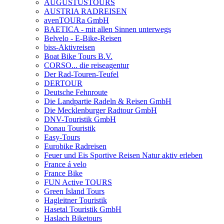
AUGUSTUSTOURS
AUSTRIA RADREISEN
avenTOURa GmbH
BAETICA - mit allen Sinnen unterwegs
Belvelo - E-Bike-Reisen
biss-Aktivreisen
Boat Bike Tours B.V.
CORSO... die reiseagentur
Der Rad-Touren-Teufel
DERTOUR
Deutsche Fehnroute
Die Landpartie Radeln & Reisen GmbH
Die Mecklenburger Radtour GmbH
DNV-Touristik GmbH
Donau Touristik
Easy-Tours
Eurobike Radreisen
Feuer und Eis Sportive Reisen Natur aktiv erleben
France á velo
France Bike
FUN Active TOURS
Green Island Tours
Hagleitner Touristik
Hasetal Touristik GmbH
Haslach Biketours