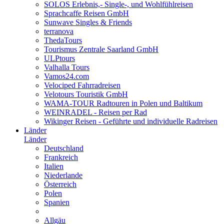
SOLOS Erlebnis,- Single-, und Wohlfühlreisen
Sprachcaffe Reisen GmbH
Sunwave Singles & Friends
terranova
ThedaTours
Tourismus Zentrale Saarland GmbH
ULPtours
Valhalla Tours
Vamos24.com
Velociped Fahrradreisen
Velotours Touristik GmbH
WAMA-TOUR Radtouren in Polen und Baltikum
WEINRADEL - Reisen per Rad
Wikinger Reisen - Geführte und individuelle Radreisen
Länder
Länder
Deutschland
Frankreich
Italien
Niederlande
Österreich
Polen
Spanien
Allgäu