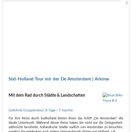
Süd-Holland Tour mir der De Amsterdam | Arkona
Mit dem Rad durch Städte & Landschaften
Geführte Gruppentour
,
8 Tage
/ 7 Nächte
Für Ihre Reise durch Südholland bieten Ihnen das Schiff „De Amsterdam“ die
ideale Unterkunft. Während dieser Reise haben Sie nicht nur die Gelegenheit,
zahlreiche berühmte, holländische Städte südlich von Amsterdam zu besuchen,
sondern Sie entdecken auch andere überraschende Seiten von Holland, z.B.…