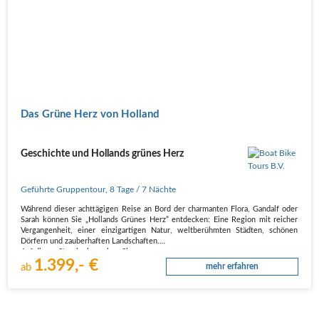
Das Grüne Herz von Holland
Geschichte und Hollands grünes Herz
Geführte Gruppentour
,
8 Tage
/ 7 Nächte
Während dieser achttägigen Reise an Bord der charmanten Flora, Gandalf oder
Sarah können Sie „Hollands Grünes Herz” entdecken: Eine Region mit reicher
Vergangenheit, einer einzigartigen Natur, weltberühmten Städten, schönen
Dörfern und zauberhaften Landschaften.
Auf dieser Strecke besuchen Sie…
1.399,- €
ab
mehr erfahren