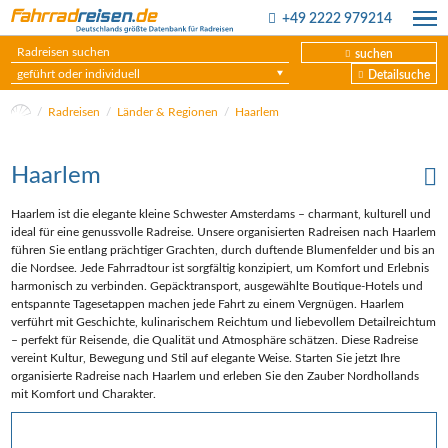
+49 2222 979214
suchen
geführt oder individuell
Detailsuche
Radreisen
Länder & Regionen
Haarlem
Haarlem
Haarlem ist die elegante kleine Schwester Amsterdams – charmant, kulturell und
ideal für eine genussvolle Radreise. Unsere organisierten Radreisen nach Haarlem
führen Sie entlang prächtiger Grachten, durch duftende Blumenfelder und bis an
die Nordsee. Jede Fahrradtour ist sorgfältig konzipiert, um Komfort und Erlebnis
harmonisch zu verbinden. Gepäcktransport, ausgewählte Boutique-Hotels und
entspannte Tagesetappen machen jede Fahrt zu einem Vergnügen. Haarlem
verführt mit Geschichte, kulinarischem Reichtum und liebevollem Detailreichtum
– perfekt für Reisende, die Qualität und Atmosphäre schätzen. Diese Radreise
vereint Kultur, Bewegung und Stil auf elegante Weise. Starten Sie jetzt Ihre
organisierte Radreise nach Haarlem und erleben Sie den Zauber Nordhollands
mit Komfort und Charakter.