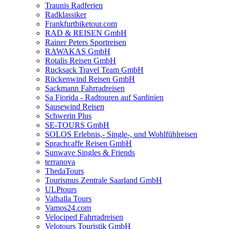
Traunis Radferien
Radklassiker
Frankfurtbiketour.com
RAD & REISEN GmbH
Rainer Peters Sportreisen
RAWAKAS GmbH
Rotalis Reisen GmbH
Rucksack Travel Team GmbH
Rückenwind Reisen GmbH
Sackmann Fahrradreisen
Sa Fiorida - Radtouren auf Sardinien
Sausewind Reisen
Schwerin Plus
SE-TOURS GmbH
SOLOS Erlebnis,- Single-, und Wohlfühlreisen
Sprachcaffe Reisen GmbH
Sunwave Singles & Friends
terranova
ThedaTours
Tourismus Zentrale Saarland GmbH
ULPtours
Valhalla Tours
Vamos24.com
Velociped Fahrradreisen
Velotours Touristik GmbH