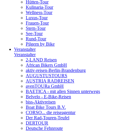
Hütten-Tour
Kulinaria-Tour
Wellness-Tour
Luxus-Tour
Frauen-Tour
Stern-Tour
See-Tour
Rund-Tour
Pilgern by Bike
Veranstalter
Veranstalter
2-LAND Reisen
African Bikers GmbH
aktiv-reisen-Berlin-Brandenburg
AUGUSTUSTOURS
AUSTRIA RADREISEN
avenTOURa GmbH
BAETICA - mit allen Sinnen unterwegs
Belvelo - E-Bike-Reisen
biss-Aktivreisen
Boat Bike Tours B.V.
CORSO... die reiseagentur
Der Rad-Touren-Teufel
DERTOUR
Deutsche Fehnroute