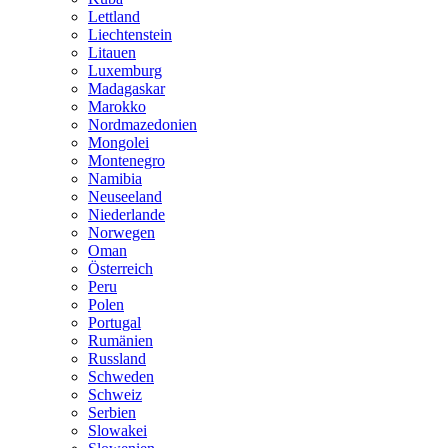
Lettland
Liechtenstein
Litauen
Luxemburg
Madagaskar
Marokko
Nordmazedonien
Mongolei
Montenegro
Namibia
Neuseeland
Niederlande
Norwegen
Oman
Österreich
Peru
Polen
Portugal
Rumänien
Russland
Schweden
Schweiz
Serbien
Slowakei