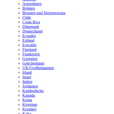
Argentinien
Belgien
Bosnien und Herzegowina
Chile
Costa Rica
Dänemark
Deutschland
Ecuador
Estland
Eswatini
Finnland
Frankreich
Georgien
Griechenland
UK/Großbritannien
Irland
Israel
Italien
Jordanien
Kambodscha
Kanada
Kenia
Kirgistan
Kroatien
Kuba