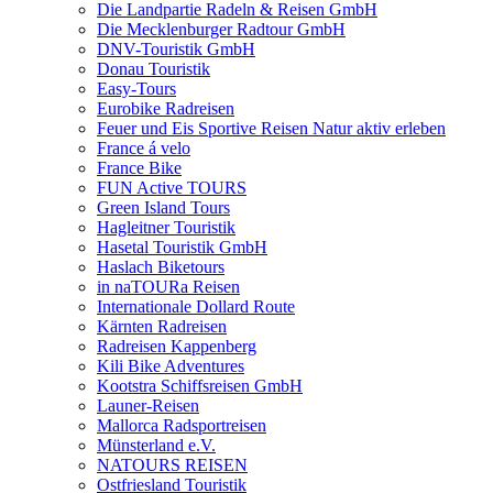
Die Landpartie Radeln & Reisen GmbH
Die Mecklenburger Radtour GmbH
DNV-Touristik GmbH
Donau Touristik
Easy-Tours
Eurobike Radreisen
Feuer und Eis Sportive Reisen Natur aktiv erleben
France á velo
France Bike
FUN Active TOURS
Green Island Tours
Hagleitner Touristik
Hasetal Touristik GmbH
Haslach Biketours
in naTOURa Reisen
Internationale Dollard Route
Kärnten Radreisen
Radreisen Kappenberg
Kili Bike Adventures
Kootstra Schiffsreisen GmbH
Launer-Reisen
Mallorca Radsportreisen
Münsterland e.V.
NATOURS REISEN
Ostfriesland Touristik