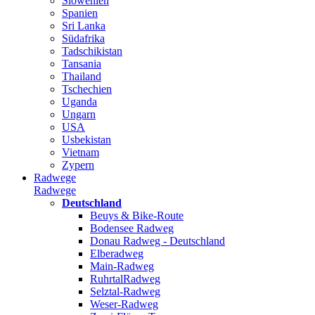
Slowenien
Spanien
Sri Lanka
Südafrika
Tadschikistan
Tansania
Thailand
Tschechien
Uganda
Ungarn
USA
Usbekistan
Vietnam
Zypern
Radwege
Radwege
Deutschland
Beuys & Bike-Route
Bodensee Radweg
Donau Radweg - Deutschland
Elberadweg
Main-Radweg
RuhrtalRadweg
Selztal-Radweg
Weser-Radweg