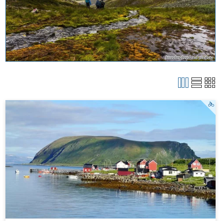
trondmyhre4 auf pixabay