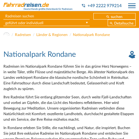
+49 2222 979214
suchen
geführt oder individuell
Detailsuche
Radreisen
Länder & Regionen
Nationalpark Rondane
Nationalpark Rondane
Radreisen im Nationalpark Rondane führen Sie in das grüne Herz Norwegens –
in weite Täler, stille Flüsse und majestätische Berge. Als ältester Nationalpark des
Landes verkörpert Rondane die klassische nordische Schönheit in Reinkultur.
Eine Fahrradtour durch diese Landschaft bedeutet, Gelassenheit und Kraft
zugleich zu spüren.
Ihre Radreise führt Sie entlang glitzernder Seen, durch weite Fjell-Landschaften
und vorbei an Gipfeln, die das Licht des Nordens reflektieren. Hier wird
Bewegung zur Meditation. Unsere organisierten Radreisen verbinden diese
Natürlichkeit mit Komfort: exzellente Landhotels, durchdacht gestaltete Etappen
und ein Service, der Ihre Reise mühelos macht.
In Rondane erleben Sie Stille, die nachklingt, und Natur, die inspiriert. Buchen
Sie jetzt Ihre exklusive Radreise im Nationalpark Rondane und entdecken Sie
unsere Premium-Reisepauschalen für unvergessliche Tage voller Ruhe und