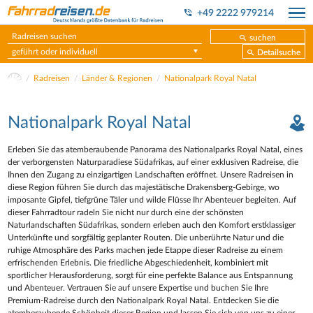
+49 2222 979214
suchen
geführt oder individuell
Detailsuche
Radreisen
Länder & Regionen
Nationalpark Royal Natal
Nationalpark Royal Natal
Erleben Sie das atemberaubende Panorama des Nationalparks Royal Natal, eines
der verborgensten Naturparadiese Südafrikas, auf einer exklusiven Radreise, die
Ihnen den Zugang zu einzigartigen Landschaften eröffnet. Unsere Radreisen in
diese Region führen Sie durch das majestätische Drakensberg-Gebirge, wo
imposante Gipfel, tiefgrüne Täler und wilde Flüsse Ihr Abenteuer begleiten. Auf
dieser Fahrradtour radeln Sie nicht nur durch eine der schönsten
Naturlandschaften Südafrikas, sondern erleben auch den Komfort erstklassiger
Unterkünfte und sorgfältig geplanter Routen. Die unberührte Natur und die
ruhige Atmosphäre des Parks machen jede Etappe dieser Radreise zu einem
erfrischenden Erlebnis. Die friedliche Abgeschiedenheit, kombiniert mit
sportlicher Herausforderung, sorgt für eine perfekte Balance aus Entspannung
und Abenteuer. Vertrauen Sie auf unsere Expertise und buchen Sie Ihre
Premium-Radreise durch den Nationalpark Royal Natal. Entdecken Sie die
atemberaubende Schönheit dieser Region und lassen Sie sich von uns zu einer