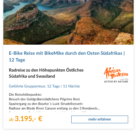
E-Bike Reise mit BikeMike durch den Osten Südafrikas |
12 Tage
Radreise zu den Höhepunkten Östliches
Südafrika und Swasiland
Geführte Gruppentour
,
12 Tage
/ 11 Nächte
Die Reisehöhepunkte:
Besuch des Goldgräberstädtchens Pilgrims Rest
Spaziergang zu den Bourke´s Luck Strudelkesseln
Radtour am Blyde River Canyon entlang zu den 3 Rondavels
Radtour von Gods Window zu den Lisbon Wasserfällen
3.195,- €
Mit offenem Geländewagen auf Big 5 Safari im Krüger Nationalpark
ab
mehr erfahren
Fuss-Safari mit…