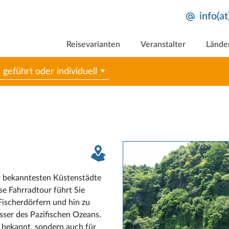
info(a
Reisevarianten
Veranstalter
Lände
geführt oder individuell
er bekanntesten Küstenstädte
se Fahrradtour führt Sie
 Fischerdörfern und hin zu
sser des Pazifischen Ozeans.
e bekannt, sondern auch für