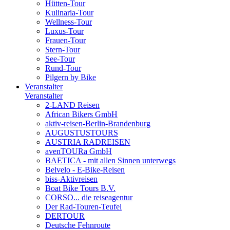
Hütten-Tour
Kulinaria-Tour
Wellness-Tour
Luxus-Tour
Frauen-Tour
Stern-Tour
See-Tour
Rund-Tour
Pilgern by Bike
Veranstalter
Veranstalter
2-LAND Reisen
African Bikers GmbH
aktiv-reisen-Berlin-Brandenburg
AUGUSTUSTOURS
AUSTRIA RADREISEN
avenTOURa GmbH
BAETICA - mit allen Sinnen unterwegs
Belvelo - E-Bike-Reisen
biss-Aktivreisen
Boat Bike Tours B.V.
CORSO... die reiseagentur
Der Rad-Touren-Teufel
DERTOUR
Deutsche Fehnroute