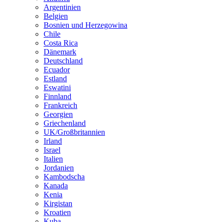
Argentinien
Belgien
Bosnien und Herzegowina
Chile
Costa Rica
Dänemark
Deutschland
Ecuador
Estland
Eswatini
Finnland
Frankreich
Georgien
Griechenland
UK/Großbritannien
Irland
Israel
Italien
Jordanien
Kambodscha
Kanada
Kenia
Kirgistan
Kroatien
Kuba