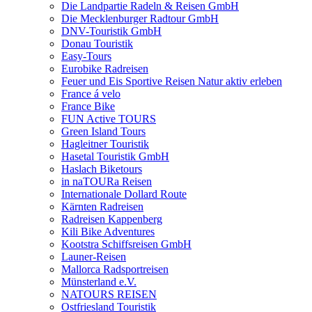
Die Landpartie Radeln & Reisen GmbH
Die Mecklenburger Radtour GmbH
DNV-Touristik GmbH
Donau Touristik
Easy-Tours
Eurobike Radreisen
Feuer und Eis Sportive Reisen Natur aktiv erleben
France á velo
France Bike
FUN Active TOURS
Green Island Tours
Hagleitner Touristik
Hasetal Touristik GmbH
Haslach Biketours
in naTOURa Reisen
Internationale Dollard Route
Kärnten Radreisen
Radreisen Kappenberg
Kili Bike Adventures
Kootstra Schiffsreisen GmbH
Launer-Reisen
Mallorca Radsportreisen
Münsterland e.V.
NATOURS REISEN
Ostfriesland Touristik