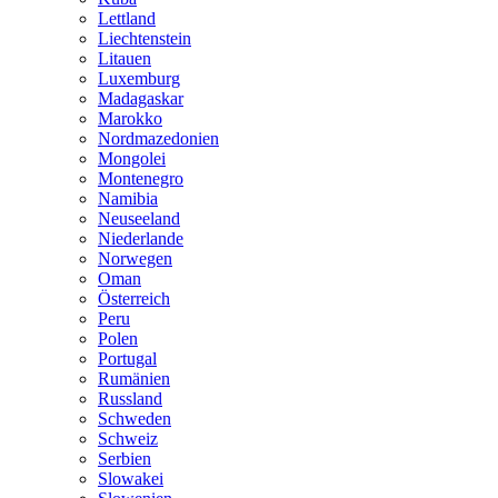
Lettland
Liechtenstein
Litauen
Luxemburg
Madagaskar
Marokko
Nordmazedonien
Mongolei
Montenegro
Namibia
Neuseeland
Niederlande
Norwegen
Oman
Österreich
Peru
Polen
Portugal
Rumänien
Russland
Schweden
Schweiz
Serbien
Slowakei