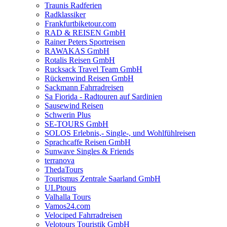
Traunis Radferien
Radklassiker
Frankfurtbiketour.com
RAD & REISEN GmbH
Rainer Peters Sportreisen
RAWAKAS GmbH
Rotalis Reisen GmbH
Rucksack Travel Team GmbH
Rückenwind Reisen GmbH
Sackmann Fahrradreisen
Sa Fiorida - Radtouren auf Sardinien
Sausewind Reisen
Schwerin Plus
SE-TOURS GmbH
SOLOS Erlebnis,- Single-, und Wohlfühlreisen
Sprachcaffe Reisen GmbH
Sunwave Singles & Friends
terranova
ThedaTours
Tourismus Zentrale Saarland GmbH
ULPtours
Valhalla Tours
Vamos24.com
Velociped Fahrradreisen
Velotours Touristik GmbH