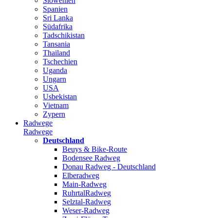
Slowenien
Spanien
Sri Lanka
Südafrika
Tadschikistan
Tansania
Thailand
Tschechien
Uganda
Ungarn
USA
Usbekistan
Vietnam
Zypern
Radwege
Radwege
Deutschland
Beuys & Bike-Route
Bodensee Radweg
Donau Radweg - Deutschland
Elberadweg
Main-Radweg
RuhrtalRadweg
Selztal-Radweg
Weser-Radweg