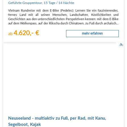
und dem E-Bike erleben
Geführte Gruppentour
,
15 Tage
/ 14 Nächte
Vietnam Rundreise mit dem E-Bike (Pedelec): Lernen Sie ein faszinierendes,
fernes Land mit all seinen Menschen, Landschaften, Köstlichkeiten und
Geschichten aus den unterschiedlichsten Perspektiven kennen: mit dem E-Bike
auf dem Wolkenpass, auf der Rikscha durch Chinatown, zu Fuß durch archaisch…
4.620,- €
ab
mehr erfahren
Neuseeland - multiaktiv zu Fuß, per Rad, mit Kanu,
Segelboot, Kajak