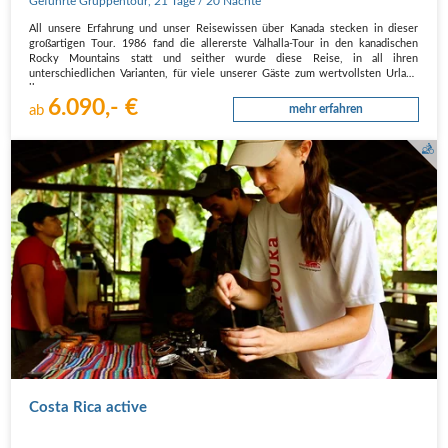
Geführte Gruppentour
,
21 Tage
/ 20 Nächte
All unsere Erfahrung und unser Reisewissen über Kanada stecken in dieser
großartigen Tour. 1986 fand die allererste Valhalla-Tour in den kanadischen
Rocky Mountains statt und seither wurde diese Reise, in all ihren
unterschiedlichen Varianten, für viele unserer Gäste zum wertvollsten Urlaub
ihres…
6.090,- €
ab
mehr erfahren
Reiseleitung beim Zubereiten von Kaffespezialitäten
Costa Rica active