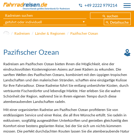
+49 2222 979214
suchen
geführt oder individuell
Detailsuche
Radreisen
Länder & Regionen
Pazifischer Ozean
Pazifischer Ozean
Radreisen am Pazifischen Ozean bieten Ihnen die Möglichkeit, eine der
eindrucksvollsten Küstenregionen Asiens auf zwei Rädern zu erkunden. Die
sanften Wellen des Pazifischen Ozeans, kombiniert mit den üppigen tropischen
Landschaften und den malerischen Stränden, schaffen eine einzigartige Kulisse
für Ihre Fahrradtour. Diese Radreise führt Sie entlang unberührter Küsten, durch
verträumte Fischerdörfer und lebendige Märkte. Hier erleben Sie die wahre
Schönheit der Region, während Sie in Ihrem eigenen Tempo durch diese
atemberaubenden Landschaften radeln.
Mit einer organisierten Radreise am Pazifischen Ozean profitieren Sie von
erstklassigem Service und einer Reise, die all Ihre Wünsche erfüllt. Sie radeln in
exklusiven, sorgfältig ausgewählten Unterkünften und genießen gleichzeitig den
Komfort einer bestens geplanten Reise, bei der Sie sich um nichts kümmern
müssen. Die perfekt durchdachten Routen lassen Sie die atemberaubende Natur