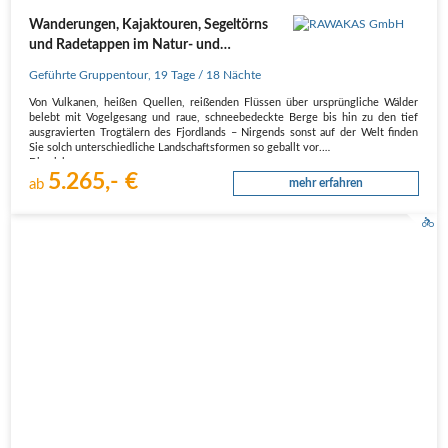
Wanderungen, Kajaktouren, Segeltörns
und Radetappen im Natur- und
Outdoorparadies!
Geführte Gruppentour
,
19 Tage
/ 18 Nächte
Von Vulkanen, heißen Quellen, reißenden Flüssen über ursprüngliche Wälder
belebt mit Vogelgesang und raue, schneebedeckte Berge bis hin zu den tief
ausgravierten Trogtälern des Fjordlands – Nirgends sonst auf der Welt finden
Sie solch unterschiedliche Landschaftsformen so geballt vor.
Die sich…
5.265,- €
ab
mehr erfahren