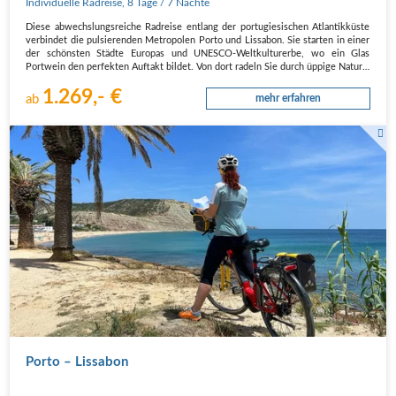
Individuelle Radreise
,
8 Tage
/ 7 Nächte
Diese abwechslungsreiche Radreise entlang der portugiesischen Atlantikküste
verbindet die pulsierenden Metropolen Porto und Lissabon. Sie starten in einer
der schönsten Städte Europas und UNESCO-Weltkulturerbe, wo ein Glas
Portwein den perfekten Auftakt bildet. Von dort radeln Sie durch üppige Natur…
1.269,- €
ab
mehr erfahren
Radfahrerin beim Lesen der Reiseunterlagen an einem schönen Strand mit
Palmen
Porto – Lissabon