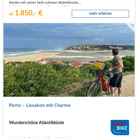
Norden mit seiner herb-schönen Atlantikküste.
Weltkulturerbe zwischen Douro und Tejo
1.850,- €
Die Altstädte von Porto und Lissabon standen kurz vor dem…
ab
mehr erfahren
Blick auf die Lagnue von Obidus
Porto – Lissabon mit Charme
Wunderschöne Atlantikküste