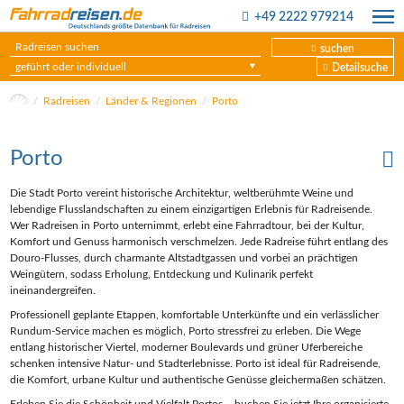
+49 2222 979214
suchen
geführt oder individuell
Detailsuche
Radreisen
Länder & Regionen
Porto
Porto
Die Stadt Porto vereint historische Architektur, weltberühmte Weine und
lebendige Flusslandschaften zu einem einzigartigen Erlebnis für Radreisende.
Wer Radreisen in Porto unternimmt, erlebt eine Fahrradtour, bei der Kultur,
Komfort und Genuss harmonisch verschmelzen. Jede Radreise führt entlang des
Douro-Flusses, durch charmante Altstadtgassen und vorbei an prächtigen
Weingütern, sodass Erholung, Entdeckung und Kulinarik perfekt
ineinandergreifen.
Professionell geplante Etappen, komfortable Unterkünfte und ein verlässlicher
Rundum-Service machen es möglich, Porto stressfrei zu erleben. Die Wege
entlang historischer Viertel, moderner Boulevards und grüner Uferbereiche
schenken intensive Natur- und Stadterlebnisse. Porto ist ideal für Radreisende,
die Komfort, urbane Kultur und authentische Genüsse gleichermaßen schätzen.
Erleben Sie die Schönheit und Vielfalt Portos – buchen Sie jetzt Ihre organisierte