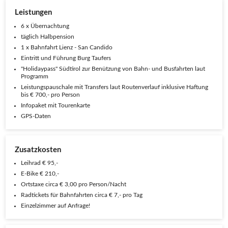
Leistungen
6 x Übernachtung
täglich Halbpension
1 x Bahnfahrt Lienz - San Candido
Eintritt und Führung Burg Taufers
"Holidaypass" Südtirol zur Benützung von Bahn- und Busfahrten laut
Programm
Leistungspauschale mit Transfers laut Routenverlauf inklusive Haftung
bis € 700,- pro Person
Infopaket mit Tourenkarte
GPS-Daten
Zusatzkosten
Leihrad € 95,-
E-Bike € 210,-
Ortstaxe circa € 3,00 pro Person/Nacht
Radtickets für Bahnfahrten circa € 7,- pro Tag
Einzelzimmer auf Anfrage!