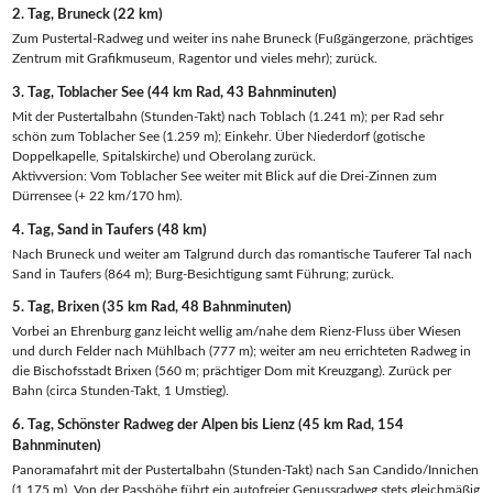
2. Tag, Bruneck (22 km)
Zum Pustertal-Radweg und weiter ins nahe Bruneck (Fußgängerzone, prächtiges
Zentrum mit Grafikmuseum, Ragentor und vieles mehr); zurück.
3. Tag, Toblacher See (44 km Rad, 43 Bahnminuten)
Mit der Pustertalbahn (Stunden-Takt) nach Toblach (1.241 m); per Rad sehr
schön zum Toblacher See (1.259 m); Einkehr. Über Niederdorf (gotische
Doppelkapelle, Spitalskirche) und Oberolang zurück.
Aktivversion: Vom Toblacher See weiter mit Blick auf die Drei-Zinnen zum
Dürrensee (+ 22 km/170 hm).
4. Tag, Sand in Taufers (48 km)
Nach Bruneck und weiter am Talgrund durch das romantische Tauferer Tal nach
Sand in Taufers (864 m); Burg-Besichtigung samt Führung; zurück.
5. Tag, Brixen (35 km Rad, 48 Bahnminuten)
Vorbei an Ehrenburg ganz leicht wellig am/nahe dem Rienz-Fluss über Wiesen
und durch Felder nach Mühlbach (777 m); weiter am neu errichteten Radweg in
die Bischofsstadt Brixen (560 m; prächtiger Dom mit Kreuzgang). Zurück per
Bahn (circa Stunden-Takt, 1 Umstieg).
6. Tag, Schönster Radweg der Alpen bis Lienz (45 km Rad, 154
Bahnminuten)
Panoramafahrt mit der Pustertalbahn (Stunden-Takt) nach San Candido/Innichen
(1.175 m). Von der Passhöhe führt ein autofreier Genussradweg stets gleichmäßig