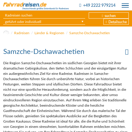
+49 2222 979214
suchen
geführt oder individuell
Detailsuche
Radreisen
Länder & Regionen
Samzche-Dschawachetien
Samzche-Dschawachetien
Die Region Samzche-Dschawachetien im südlichen Georgien bietet mit ihrer
dramatischen Gebirgskulisse, den tiefen Schluchten und der einzigartigen Kultur
ein außergewöhnliches Ziel für eine Radreise. Radreisen in Samzche-
Dschawachetien führen Sie durch unberührte Natur, vorbei an historischen
Festungen, weiten Steppen und idyllischen Dörfern. Diese Fahrradtour bietet
nicht nur eine sportliche Herausforderung, sondern auch die Möglichkeit, in die
faszinierende Geschichte und Kultur dieser weniger bekannten, aber umso
eindrucksvolleren Region einzutauchen. Auf Ihrem Weg erleben Sie traditionelle
georgische Architektur, beeindruckende Klöster und die herzliche
Gastfreundschaft der Einheimischen. Während Sie durch das malerische Tal der
Flüsse radeln, genießen Sie spektakuläre Ausblicke auf die Bergketten des
Großen Kaukasus. Diese Radreise ist ideal für alle, die die Ruhe und Schönheit
von Georgien in einem stressfreien, komfortablen Rahmen entdecken möchten.
Vertrauen Sie auf uns, um Ihre Fahrradtour in Samzche-Dschawachetien zu einer