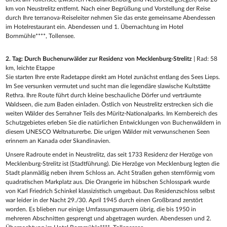
km von Neustrelitz entfernt. Nach einer Begrüßung und Vorstellung der Reise
durch Ihre terranova-Reiseleiter nehmen Sie das erste gemeinsame Abendessen
im Hotelrestaurant ein. Abendessen und 1. Übernachtung im Hotel
Bornmühle****, Tollensee.
2. Tag: Durch Buchenurwälder zur Residenz von Mecklenburg-Strelitz
| Rad: 58
km, leichte Etappe
Sie starten Ihre erste Radetappe direkt am Hotel zunächst entlang des Sees Lieps.
Im See versunken vermutet und sucht man die legendäre slawische Kultstätte
Rethra. Ihre Route führt durch kleine beschauliche Dörfer und verträumte
Waldseen, die zum Baden einladen. Östlich von Neustrelitz erstrecken sich die
weiten Wälder des Serrahner Teils des Müritz-Nationalparks. Im Kernbereich des
Schutzgebietes erleben Sie die natürlichen Entwicklungen von Buchenwäldern in
diesem UNESCO Weltnaturerbe. Die urigen Wälder mit verwunschenen Seen
erinnern an Kanada oder Skandinavien.
Unsere Radroute endet in Neustrelitz, das seit 1733 Residenz der Herzöge von
Mecklenburg-Strelitz ist (Stadtführung). Die Herzöge von Mecklenburg legten die
Stadt planmäßig neben ihrem Schloss an. Acht Straßen gehen sternförmig vom
quadratischen Markplatz aus. Die Orangerie im hübschen Schlosspark wurde
von Karl Friedrich Schinkel klassizistisch umgebaut. Das Residenzschloss selbst
war leider in der Nacht 29./30. April 1945 durch einen Großbrand zerstört
worden. Es blieben nur einige Umfassungsmauern übrig, die bis 1950 in
mehreren Abschnitten gesprengt und abgetragen wurden. Abendessen und 2.