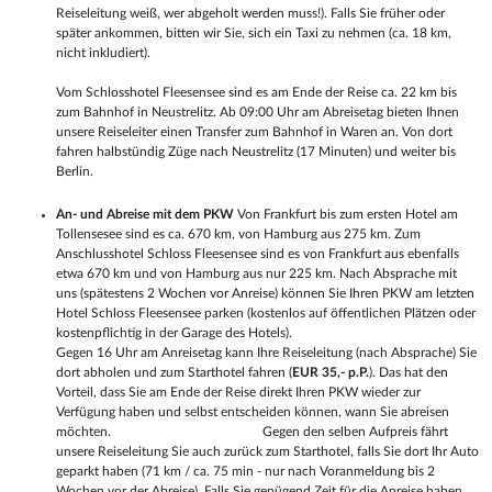
Reiseleitung weiß, wer abgeholt werden muss!). Falls Sie früher oder
später ankommen, bitten wir Sie, sich ein Taxi zu nehmen (ca. 18 km,
nicht inkludiert).
Vom Schlosshotel Fleesensee sind es am Ende der Reise ca. 22 km bis
zum Bahnhof in Neustrelitz. Ab 09:00 Uhr am Abreisetag bieten Ihnen
unsere Reiseleiter einen Transfer zum Bahnhof in Waren an. Von dort
fahren halbstündig Züge nach Neustrelitz (17 Minuten) und weiter bis
Berlin.
An- und Abreise mit dem PKW
Von Frankfurt bis zum ersten Hotel am
Tollensesee sind es ca. 670 km, von Hamburg aus 275 km. Zum
Anschlusshotel Schloss Fleesensee sind es von Frankfurt aus ebenfalls
etwa 670 km und von Hamburg aus nur 225 km. Nach Absprache mit
uns (spätestens 2 Wochen vor Anreise) können Sie Ihren PKW am letzten
Hotel Schloss Fleesensee parken (kostenlos auf öffentlichen Plätzen oder
kostenpflichtig in der Garage des Hotels).
Gegen 16 Uhr am Anreisetag kann Ihre Reiseleitung (nach Absprache) Sie
dort abholen und zum Starthotel fahren (
EUR 35,- p.P.
). Das hat den
Vorteil, dass Sie am Ende der Reise direkt Ihren PKW wieder zur
Verfügung haben und selbst entscheiden können, wann Sie abreisen
möchten. Gegen den selben Aufpreis fährt
unsere Reiseleitung Sie auch zurück zum Starthotel, falls Sie dort Ihr Auto
geparkt haben (71 km / ca. 75 min - nur nach Voranmeldung bis 2
Wochen vor der Abreise). Falls Sie genügend Zeit für die Anreise haben,