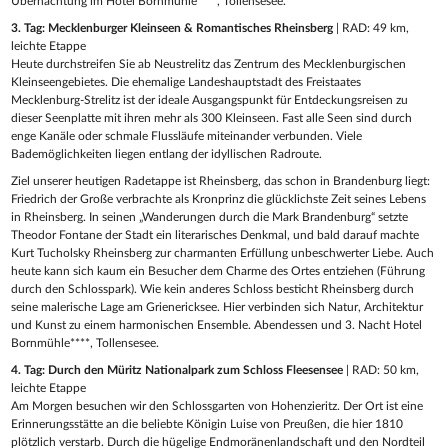
Übernachtung im Hotel Bornmühle****, Tollensesee.
3. Tag: Mecklenburger Kleinseen & Romantisches Rheinsberg
| RAD: 49 km,
leichte Etappe
Heute durchstreifen Sie ab Neustrelitz das Zentrum des Mecklenburgischen
Kleinseengebietes. Die ehemalige Landeshauptstadt des Freistaates
Mecklenburg-Strelitz ist der ideale Ausgangspunkt für Entdeckungsreisen zu
dieser Seenplatte mit ihren mehr als 300 Kleinseen. Fast alle Seen sind durch
enge Kanäle oder schmale Flussläufe miteinander verbunden. Viele
Bademöglichkeiten liegen entlang der idyllischen Radroute.
Ziel unserer heutigen Radetappe ist Rheinsberg, das schon in Brandenburg liegt:
Friedrich der Große verbrachte als Kronprinz die glücklichste Zeit seines Lebens
in Rheinsberg. In seinen „Wanderungen durch die Mark Brandenburg“ setzte
Theodor Fontane der Stadt ein literarisches Denkmal, und bald darauf machte
Kurt Tucholsky Rheinsberg zur charmanten Erfüllung unbeschwerter Liebe. Auch
heute kann sich kaum ein Besucher dem Charme des Ortes entziehen (Führung
durch den Schlosspark). Wie kein anderes Schloss besticht Rheinsberg durch
seine malerische Lage am Grienericksee. Hier verbinden sich Natur, Architektur
und Kunst zu einem harmonischen Ensemble. Abendessen und 3. Nacht Hotel
Bornmühle****, Tollensesee.
4. Tag: Durch den Müritz Nationalpark zum Schloss Fleesensee
| RAD: 50 km,
leichte Etappe
Am Morgen besuchen wir den Schlossgarten von Hohenzieritz. Der Ort ist eine
Erinnerungsstätte an die beliebte Königin Luise von Preußen, die hier 1810
plötzlich verstarb. Durch die hügelige Endmoränenlandschaft und den Nordteil