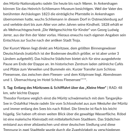
des Müritz-Nationalparks radeln Sie heute bis nach Waren. In Ankershagen
können Sie das Heinrich-Schliemann-Museum besichtigen. Weil der Vater des
berühmten Archäologen 1823 die einträgliche Pfarrstelle in Ankershagen
übernommen hatte, wuchs Schliemann in diesem Dorf in Ostmecklenburg auf
und verlebte dort bis zum Alter von zehn Jahren seine Kindheit. 1828 erhält er
als Weihnachtsgeschenk „Die Weltgeschichte für Kinder“ von Georg Ludwig
Jerrer, aus der ihm der Vater vorlas. Hieraus erwuchs nach eigenen Angaben sein
Entschluss zur Suche nach der antiken Stadt Troja.
Der Kurort Waren liegt direkt am Müritzsee, dem größten Binnengewässer
Deutschlands (natürlich ist der Bodensee deutlich größer, er ist aber unter 3
Ländern aufgeteilt!). Das hübsche Städtchen bietet sich für eine ausgedehnte
Pause am Ende der Etappe an. Im historischen Zentrum laden zahlreiche Cafés
und Plätze zum Verweilen und Bummeln ein. Kurzer Transfer zum Schloss
Fleesensee, das zwischen dem Fleesen- und dem Kölpinsee liegt. Abendessen
und 1. Übernachtung im Hotel Schloss Fleesensee****.
5. Tag: Entlang des Müritzsees & Schifffahrt über das „Kleine Meer“
| RAD: 48
km, sehr leichte Etappe
Theodor Fontane verglich einst die Müritz schwärmerisch mit dem Tanganjika-
See in Ostafrika! Heute radeln Sie vom Schlosshotel aus zum Westufer der Müritz
und immer entlang des Sees bis nach Röbel. Die Strecke ist flach bis leicht
hügelig. Sie haben oft einen weiten Blick über die gewaltige Wasserfläche. Röbel
ist eine malerische Kleinstadt mit mittelalterlichem Stadtkern. Das Städtchen
entstand aus einer altslawischen und einer deutschen Siedlung und diese
Trennung in zwei Stadtteile wurde durch die Zugehörigkeit zu verschiedenen