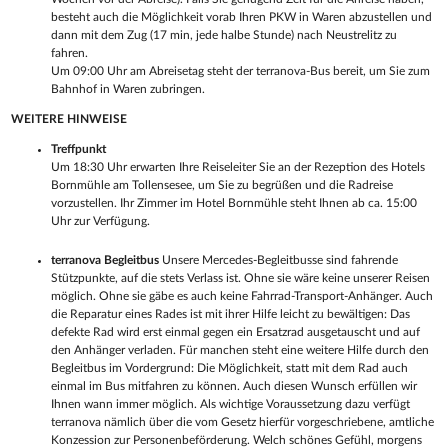
besteht auch die Möglichkeit vorab Ihren PKW in Waren abzustellen und
dann mit dem Zug (17 min, jede halbe Stunde) nach Neustrelitz zu
fahren.
Um 09:00 Uhr am Abreisetag steht der terranova-Bus bereit, um Sie zum
Bahnhof in Waren zubringen.
WEITERE HINWEISE
Treffpunkt
Um 18:30 Uhr erwarten Ihre Reiseleiter Sie an der Rezeption des Hotels
Bornmühle am Tollensesee, um Sie zu begrüßen und die Radreise
vorzustellen. Ihr Zimmer im Hotel Bornmühle steht Ihnen ab ca. 15:00
Uhr zur Verfügung.
terranova Begleitbus
Unsere Mercedes-Begleitbusse sind fahrende
Stützpunkte, auf die stets Verlass ist. Ohne sie wäre keine unserer Reisen
möglich. Ohne sie gäbe es auch keine Fahrrad-Transport-Anhänger. Auch
die Reparatur eines Rades ist mit ihrer Hilfe leicht zu bewältigen: Das
defekte Rad wird erst einmal gegen ein Ersatzrad ausgetauscht und auf
den Anhänger verladen. Für manchen steht eine weitere Hilfe durch den
Begleitbus im Vordergrund: Die Möglichkeit, statt mit dem Rad auch
einmal im Bus mitfahren zu können. Auch diesen Wunsch erfüllen wir
Ihnen wann immer möglich. Als wichtige Voraussetzung dazu verfügt
terranova nämlich über die vom Gesetz hierfür vorgeschriebene, amtliche
Konzession zur Personenbeförderung. Welch schönes Gefühl, morgens