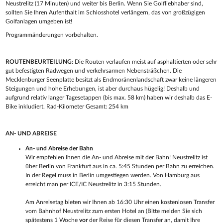
Neustrelitz (17 Minuten) und weiter bis Berlin. Wenn Sie Golfliebhaber sind,
sollten Sie Ihren Aufenthalt im Schlosshotel verlängern, das von großzügigen
Golfanlagen umgeben ist!
Programmänderungen vorbehalten.
ROUTENBEURTEILUNG:
Die Routen verlaufen meist auf asphaltierten oder sehr
gut befestigten Radwegen und verkehrsarmen Nebensträßchen. Die
Mecklenburger Seenplatte besitzt als Endmoränenlandschaft zwar keine längeren
Steigungen und hohe Erhebungen, ist aber durchaus hügelig! Deshalb und
aufgrund relativ langer Tagesetappen (bis max. 58 km) haben wir deshalb das E-
Bike inkludiert. Rad-Kilometer Gesamt: 254 km
AN- UND ABREISE
An- und Abreise der Bahn
Wir empfehlen Ihnen die An- und Abreise mit der Bahn! Neustrelitz ist
über Berlin von Frankfurt aus in ca. 5:45 Stunden per Bahn zu erreichen.
In der Regel muss in Berlin umgestiegen werden. Von Hamburg aus
erreicht man per ICE/IC Neustrelitz in 3:15 Stunden.
Am Anreisetag bieten wir Ihnen ab 16:30 Uh
r
einen kostenlosen Transfer
vom Bahnhof Neustrelitz zum ersten Hotel an (Bitte melden Sie sich
spätestens 1 Woche
vor
der Reise für diesen Transfer an, damit Ihre