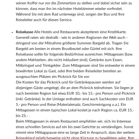
seinen Koffer nur vor die Zimmertüre zu stellen und dabei sicher sein zu
können, dass man ihn im nächsten Hotelzimmer wieder vorfindet.
Während Sie mit dem Rad unterwegs sind, sorgen der Bus und Ihre
Reiseleiter auch für diesen Service.
Reisekasse
Alle Hotels und Restaurants akzeptieren eine Kreditkarte.
Generell raten wir deshalb - wie in anderen Regionen der Welt auch -
dringend von der Mitnahme größerer Summen Bargeld ab. Tragen Sie
Bargeld am besten in einem Brustbeutel oder Gürtel mit sich. Ihre
Reisekasse sollte für folgende Bedürfnisse ausreichen: Mittagessen (bzw.
andere Mahlzeiten, die nicht inkludiert sind), Getränke zum Essen,
Mitbringsel und Trinkgelder. Zum Mittagessen sind Sie entweder in einem
bewährten Lokal zu Gast, oder Ihre beiden Reiseleiter bereiten an
ausgesuchten Plätzen ein Picknick für Sie vor.
Die Kosten für das Picknick und für Getränkepausen werden auf
diejenigen Gäste umgelegt, die an dem Picknick teilnehmen. Sie liegen je
nach bereister Region bei etwa EUR 10,- bis 15,- pro Person und Picknick
(inkl. Getränke). In der Umlage enthalten sind auch Sachkosten von EUR
5,- pro Person und Reise (Materialersatz, Geschirrreinigung u.a.). Ein
Mittagessen in einem typischen Lokal kostet je nach Region ca. EUR 15,-
bis 25,- .
Beim Mittagessen in einem Restaurant empfehlen wir, sich im Interesse
eines schnellen Services auf ein bis zwei Gerichte zu verständigen. Sonst
nimmt eine Mittagspause eine so lange Zeit in Anspruch, dass der weitere
Reiseablauf möglicherweise nicht ohne Kürzung zu bewältigen wäre. Ihre