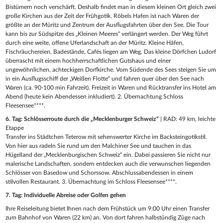
Bistümern noch verschärft. Deshalb findet man in diesem kleinen Ort gleich zwei
große Kirchen aus der Zeit der Frühgotik. Röbels Hafen ist nach Waren der
größte an der Müritz und Zentrum der Ausflugsfahrten über den See. Die Tour
kann bis zur Südspitze des „Kleinen Meeres“ verlängert werden. Der Weg führt
durch eine weite, offene Uferlandschaft an der Müritz. Kleine Häfen,
Fischräuchereien, Badestände, Cafés liegen am Weg. Das kleine Dörfchen Ludorf
überrascht mit einem hochherrschaftlichen Gutshaus und einer
ungewöhnlichen, achteckigen Dorfkirche. Vom Südende des Sees steigen Sie um
in ein Ausflugsschiff der „Weißen Flotte“ und fahren quer über den See nach
Waren (ca. 90-100 min Fahrzeit). Freizeit in Waren und Rücktransfer ins Hotel am
Abend (heute kein Abendessen inkludiert). 2. Übernachtung Schloss
Fleesensee****.
6. Tag: Schlösserroute durch die „Mecklenburger Schweiz“
| RAD: 49 km, leichte
Etappe
Transfer ins Städtchen Teterow mit sehenswerter Kirche im Backsteingotikstil.
Von hier aus radeln Sie rund um den Malchiner See und tauchen in das
Hügelland der „Mecklenburgischen Schweiz“ ein. Dabei passieren Sie nicht nur
malerische Landschaften, sondern entdecken auch die verwunschen liegenden
Schlösser von Basedow und Schorssow. Abschlussabendessen in einem
stilvollen Restaurant. 3. Übernachtung im Schloss Fleesensee****.
7. Tag: Individuelle Abreise oder Golfen gehen
Ihre Reiseleitung bietet Ihnen nach dem Frühstück um 9:00 Uhr einen Transfer
zum Bahnhof von Waren (22 km) an. Von dort fahren halbstündig Züge nach