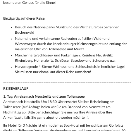
besonderen Genuss für alle Sinne!
Einzigartig auf dieser Reise:
Besuch des Nationalparks Müritz und des Weltnaturerbes Serrahner
Buchenwald
Naturnahe und verkehrsarme Radrouten auf stillen Wald- und
Wiesenwegen durch das Mecklenburger Kleinseengebiet und entlang der
malerischen Ufer von Tollensesee und Müritz
Märchenhafte Schlösser- und Parkanlagen: Residenz Neustrelitz,
Rheinsberg, Hohenzieritz, Schlösser Basedow und Schorssow u.a.
Hervorragende 4-Sterne-Wellness- und Schlosshotels in herrlicher Lage!
Sie müssen nur einmal auf dieser Reise umziehen!
________________________________________________________________________
REISEVERLAUF
1. Tag: Anreise nach Neustrelitz und zum Tollensesee
Anreise nach Neustrelitz Um 18:30 Uhr erwartet Sie Ihre Reiseleitung am
Tollensesee (auf Anfrage holen wir Sie am Bahnhof von Neustrelitz am
Nachmittag ab. Bitte benachrichtigen Sie uns vor Ihre Anreise über Ihre
Ankunftszeit, falls Sie gerne abgeholt werden möchten!).
Ihr Hotel für 3 Nächte ist ein modernes Spa-Hotel mit benachbartem Golfplatz
direkt am Tollensee (zwischen Neubrandenburg und Neustrelitz gelegen) und 20