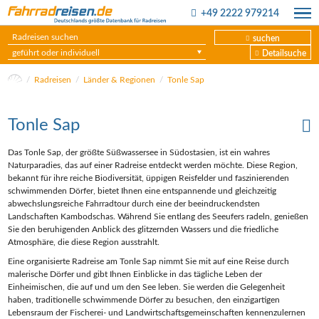
+49 2222 979214
suchen
geführt oder individuell
Detailsuche
Radreisen
Länder & Regionen
Tonle Sap
Tonle Sap
Das Tonle Sap, der größte Süßwassersee in Südostasien, ist ein wahres
Naturparadies, das auf einer Radreise entdeckt werden möchte. Diese Region,
bekannt für ihre reiche Biodiversität, üppigen Reisfelder und faszinierenden
schwimmenden Dörfer, bietet Ihnen eine entspannende und gleichzeitig
abwechslungsreiche Fahrradtour durch eine der beeindruckendsten
Landschaften Kambodschas. Während Sie entlang des Seeufers radeln, genießen
Sie den beruhigenden Anblick des glitzernden Wassers und die friedliche
Atmosphäre, die diese Region ausstrahlt.
Eine organisierte Radreise am Tonle Sap nimmt Sie mit auf eine Reise durch
malerische Dörfer und gibt Ihnen Einblicke in das tägliche Leben der
Einheimischen, die auf und um den See leben. Sie werden die Gelegenheit
haben, traditionelle schwimmende Dörfer zu besuchen, den einzigartigen
Lebensraum der Fischerei- und Landwirtschaftsgemeinschaften kennenzulernen