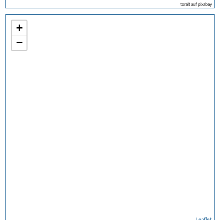
toralt auf pixabay
+
−
Leaflet