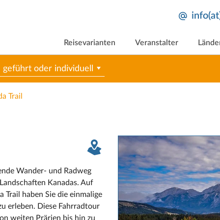
info(a
Reisevarianten
Veranstalter
Lände
geführt oder individuell
a Trail
ngende Wander- und Radweg
 Landschaften Kanadas. Auf
 Trail haben Sie die einmalige
zu erleben. Diese Fahrradtour
n weiten Prärien bis hin zu