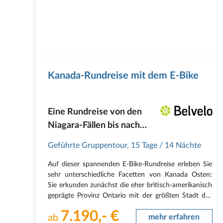
Kanada-Rundreise mit dem E-Bike
Eine Rundreise von den
Niagara-Fällen bis nach
Québec
Geführte Gruppentour
,
15 Tage
/ 14 Nächte
Auf dieser spannenden E-Bike-Rundreise erleben Sie
sehr unterschiedliche Facetten von Kanada Osten:
Sie erkunden zunächst die eher britisch-amerikanisch
geprägte Provinz Ontario mit der größten Stadt des
Landes (Toronto) und den Niagara-Fällen, die zu den
7.190,- €
spektakulärsten Wasserfällen der Welt…
ab
mehr erfahren