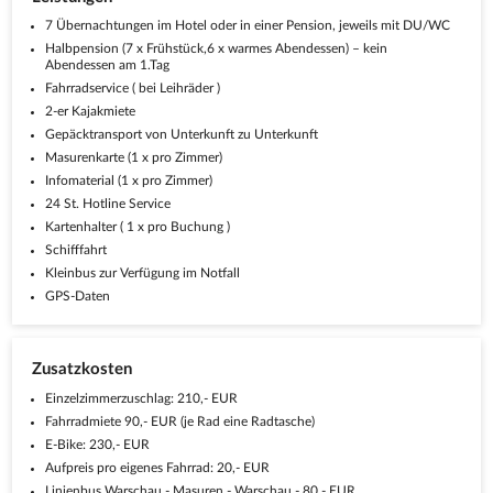
7 Übernachtungen im Hotel oder in einer Pension, jeweils mit DU/WC
Halbpension (7 x Frühstück,6 x warmes Abendessen) – kein
Abendessen am 1.Tag
Fahrradservice ( bei Leihräder )
2-er Kajakmiete
Gepäcktransport von Unterkunft zu Unterkunft
Masurenkarte (1 x pro Zimmer)
Infomaterial (1 x pro Zimmer)
24 St. Hotline Service
Kartenhalter ( 1 x pro Buchung )
Schifffahrt
Kleinbus zur Verfügung im Notfall
GPS-Daten
Zusatzkosten
Einzelzimmerzuschlag: 210,- EUR
Fahrradmiete 90,- EUR (je Rad eine Radtasche)
E-Bike: 230,- EUR
Aufpreis pro eigenes Fahrrad: 20,- EUR
Linienbus Warschau - Masuren - Warschau - 80,- EUR