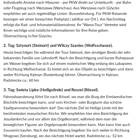
Individuelle Anreise nach Masuren - per PKW direkt zur Unterkunft; - per Bahn
oder Flugzeug nach Warszawa (Warschau). Aus Warszawa nach Giżycko
empfehlen wir auch regelmäßige Linien- Busverbindung. Für PKW-Reisende
besorgen wir einen bewachten Parkplatz ( zahlbar vor Ort ). Am Nachmittag
erfolgt die Rad- und Infomaterialübernahme. Ihr "Wama-Tour" Vertreter wird
Ihnen wichtige und nützliche Informationen für Ihre Reise geben.
Übernachtung in/bei Gizycko.
2. Tag: Sztynort (Steinort) und Wilczy Szaniec (Wolfsschanze).
Heute besichtigen Sie während der Tour Steinort, den einstigen Besitz der sehr
bekannten Familie von Lehndorff. Nach der Besichtigung und kurzer Ruhepause
am Wasser begeben Sie sich auf einem malerischen Weg entlang des Labapsees
in Richtung Wolfsschanze. Es bietet sich an das Objekt zu besichtigen und dann
weiter Richtung Kętrzyn (Rastenburg) fahren. Übernachtung in Kętrzyn.
Radstrecke ca.: 60 km
3. Tag: Swieta Lipka (Heiligelinde) und Reszel (Rössel).
Fahrradwanderung führt Sie nach Rössel, wo man die Burg der Ermlaendischen
Bischöfe besichtigen kann, und vom Kirchen- oder Burgturm das schöne
Stadtpanorama bewundern darf. Das nächste Ziel ist Heilige Linde mit der
berühmtesten masurischen Kirche. Wir empfehlen hier eine Besichtigung der
Jesuitenkirche und vor allem das Orgelkonzert, während dem man die
beweglichen Figuren am Orgelprospekt bewundern kann. Man kann hier auch
Souvenirs kaufen. Nach der Besichtigung begeben Sie sich weiter in Richtung
Mragowo (Sensburg), wo das nächste Hotel wartet. Radstrecke ca.: 52 km