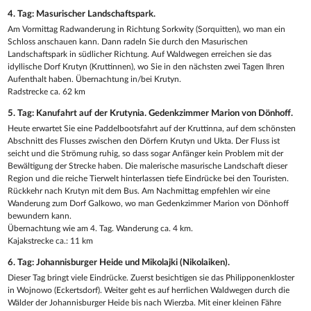
4. Tag: Masurischer Landschaftspark.
Am Vormittag Radwanderung in Richtung Sorkwity (Sorquitten), wo man ein
Schloss anschauen kann. Dann radeln Sie durch den Masurischen
Landschaftspark in südlicher Richtung. Auf Waldwegen erreichen sie das
idyllische Dorf Krutyn (Kruttinnen), wo Sie in den nächsten zwei Tagen Ihren
Aufenthalt haben. Übernachtung in/bei Krutyn.
Radstrecke ca. 62 km
5. Tag: Kanufahrt auf der Krutynia. Gedenkzimmer Marion von Dönhoff.
Heute erwartet Sie eine Paddelbootsfahrt auf der Kruttinna, auf dem schönsten
Abschnitt des Flusses zwischen den Dörfern Krutyn und Ukta. Der Fluss ist
seicht und die Strömung ruhig, so dass sogar Anfänger kein Problem mit der
Bewältigung der Strecke haben. Die malerische masurische Landschaft dieser
Region und die reiche Tierwelt hinterlassen tiefe Eindrücke bei den Touristen.
Rückkehr nach Krutyn mit dem Bus. Am Nachmittag empfehlen wir eine
Wanderung zum Dorf Galkowo, wo man Gedenkzimmer Marion von Dönhoff
bewundern kann.
Übernachtung wie am 4. Tag. Wanderung ca. 4 km.
Kajakstrecke ca.: 11 km
6. Tag: Johannisburger Heide und Mikolajki (Nikolaiken).
Dieser Tag bringt viele Eindrücke. Zuerst besichtigen sie das Philipponenkloster
in Wojnowo (Eckertsdorf). Weiter geht es auf herrlichen Waldwegen durch die
Wälder der Johannisburger Heide bis nach Wierzba. Mit einer kleinen Fähre