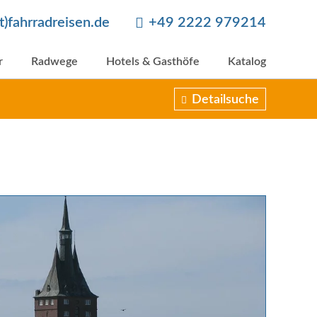
at)fahrradreisen.de
+49 2222 979214
r
Radwege
Hotels & Gasthöfe
Katalog
Detailsuche