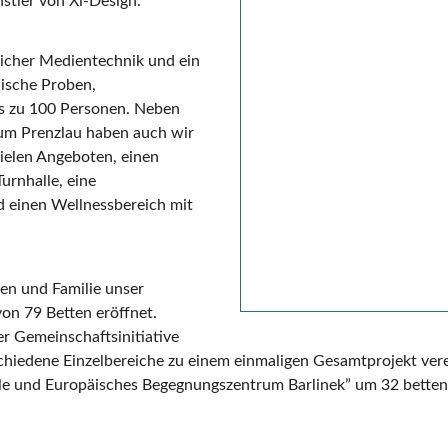
stler von Xi-Design.
icher Medientechnik und ein
lische Proben,
is zu 100 Personen. Neben
 um Prenzlau haben auch wir
vielen Angeboten, einen
Turnhalle, eine
d einen Wellnessbereich mit
en und Familie unser
von 79 Betten eröffnet.
r Gemeinschaftsinitiative
chiedene Einzelbereiche zu einem einmaligen Gesamtprojekt vere
e und Europäisches Begegnungszentrum Barlinek” um 32 betten