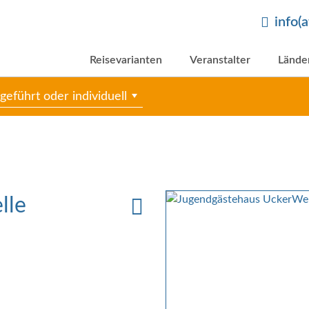
info(
Reisevarianten
Veranstalter
Lände
geführt oder individuell
lle