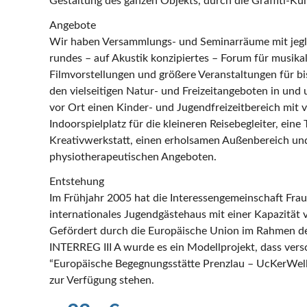
Gestaltung des ganzen Objekts, durch die Graffiti-Kün
Angebote
Wir haben Versammlungs- und Seminarräume mit jegl
rundes – auf Akustik konzipiertes – Forum für musika
Filmvorstellungen und größere Veranstaltungen für b
den vielseitigen Natur- und Freizeitangeboten in und
vor Ort einen Kinder- und Jugendfreizeitbereich mit 
Indoorspielplatz für die kleineren Reisebegleiter, eine 
Kreativwerkstatt, einen erholsamen Außenbereich un
physiotherapeutischen Angeboten.
Entstehung
Im Frühjahr 2005 hat die Interessengemeinschaft Frau
internationales Jugendgästehaus mit einer Kapazität 
Gefördert durch die Europäische Union im Rahmen de
INTERREG III A wurde es ein Modellprojekt, dass vers
“Europäische Begegnungsstätte Prenzlau – UcKerWell
zur Verfügung stehen.