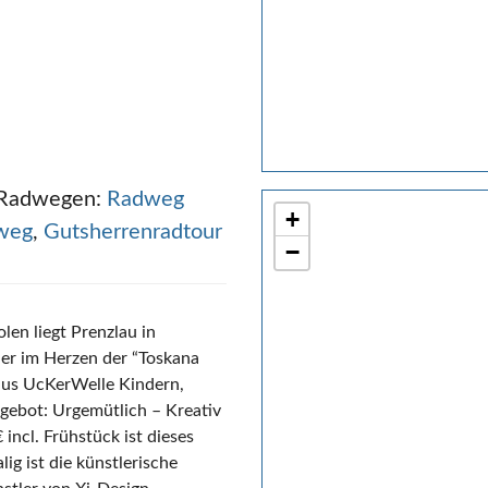
n Radwegen:
Radweg
+
weg
,
Gutsherrenradtour
−
len liegt Prenzlau in
er im Herzen der “Toskana
aus UcKerWelle Kindern,
ebot: Urgemütlich – Kreativ
ncl. Frühstück ist dieses
g ist die künstlerische