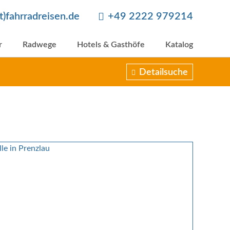
at)fahrradreisen.de
+49 2222 979214
r
Radwege
Hotels & Gasthöfe
Katalog
Detailsuche