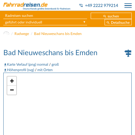
+49 2222 979214
suchen
geführt oder individuell
Detailsuche
Radwege
Bad Nieuweschans bis Emden
Bad Nieuweschans bis Emden
Karte Verlauf (png) normal
/
groß
Höhenprofil (svg)
/
mit Orten
+
−