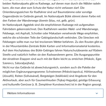
beiden Nationalparks gibt es Radwege, auf denen man durch die Wälder radeln
kann, die man aber zum Schutz der Natur nicht verlassen darf. Die
Orientierungszeichen für Radfahrer sind auf Baumstämme oder sonstige
Gegenstände im Gelände gemalt. Im Nationalpark Bükk stimmt deren Farbe mit
den Farben der Wanderwege überein (blau, rot, gelb, grün).
Im Nationalpark Aggtelek sind die empfohlenen Radwege mit aufgemalten
Fahrrädern gekennzeichnet. Den Radfahrern werden Wald- und Wanderwege,
Feldwege, mit Asphalt, Schotter oder Makadam versehende Wege empfohlen,
welche die schönsten Teile der Gebirgslandschaft verbinden. Die Strecken mit
Feldwegen sollte man nur bei trockenem Wetter befahren. Zu den Routen gibt es
in der Mountainbike-Zentrale Bükk Karten und Informationsmaterial kostenlos.
Auf dem Hochplateau des Bükk-Gebirges fahren Naturschutzbeamte auf Rädern
Streife und natürlich helfen sie den Radwanderern gerne. Die Ausgangspunkte
der einzelnen Etappen sind auch mit der Bahn leicht zu erreichen (Miskolc, Eger,
Szerencs, Sátoraljaújhely).
Nicht nur das Gelände ist abwechslungsreich, sondern auch die Palette der
möglichen Ergänzungsprogramme: Schwimmen (Miskolctapolca), Höhlenausflug
(Jósvafö), Reiten (Szilvásárad), Bergsteigen (Istállóskö) sind Angebote für den
Aktivurlaub, aber auch für Gaumenfreuden (Tojkaj-Hegyalja), geistige Erbauung
und kulturelle Genüsse (z. B. Zempléner Kunstwochen) ist in der Region gesorgt.
Weitere Informationen