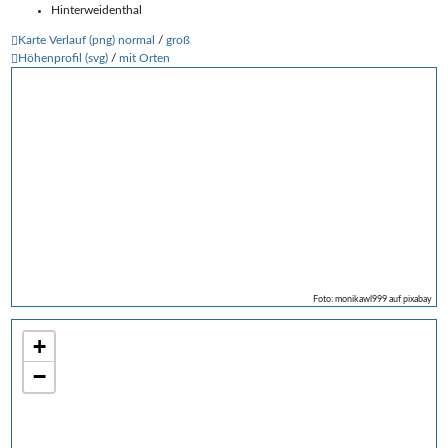
Hinterweidenthal
Karte Verlauf (png) normal
/
groß
Höhenprofil (svg)
/
mit Orten
Foto: monikawl999 auf pixabay
+
−