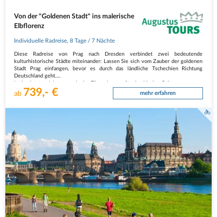
Von der "Goldenen Stadt" ins malerische
Elbflorenz
Individuelle Radreise
,
8 Tage
/ 7 Nächte
Diese Radreise von Prag nach Dresden verbindet zwei bedeutende
kulturhistorische Städte miteinander: Lassen Sie sich vom Zauber der goldenen
Stadt Prag einfangen, bevor es durch das ländliche Tschechien Richtung
Deutschland geht.
In den letzten Jahren wurde der Elberadweg auf tschechischer Seite…
739,- €
ab
mehr erfahren
Elbe-Radweg mit Blick auf Dresden Skyline