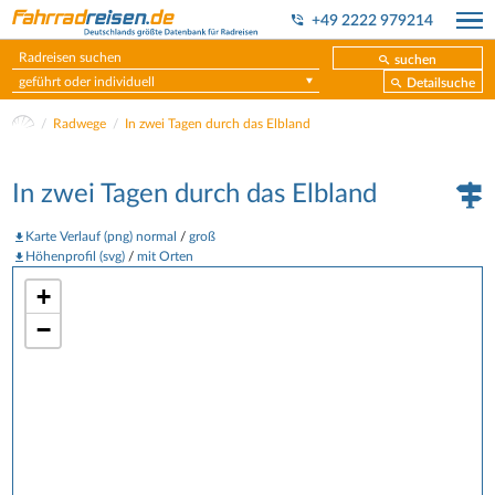
+49 2222 979214
suchen
geführt oder individuell
Detailsuche
Radwege
In zwei Tagen durch das Elbland
In zwei Tagen durch das Elbland
Karte Verlauf (png) normal
/
groß
Höhenprofil (svg)
/
mit Orten
+
−