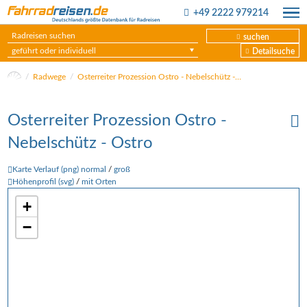
+49 2222 979214
suchen
geführt oder individuell
Detailsuche
Radwege
Osterreiter Prozession Ostro - Nebelschütz - Ostro
Osterreiter Prozession Ostro -
Nebelschütz - Ostro
Karte Verlauf (png) normal
/
groß
Höhenprofil (svg)
/
mit Orten
+
−