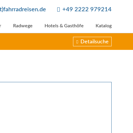
at)fahrradreisen.de
+49 2222 979214
r
Radwege
Hotels & Gasthöfe
Katalog
Detailsuche