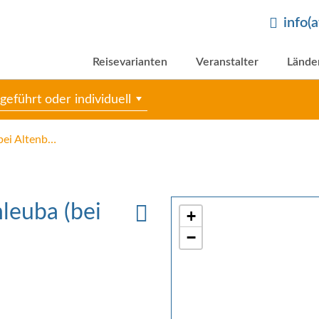
info(
Reisevarianten
Veranstalter
Lände
geführt oder individuell
Pleißeradweg bis Windischleuba (bei Altenburg)
leuba (bei
+
−