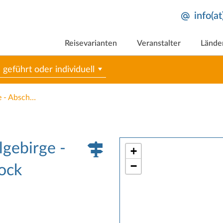
info(a
Reisevarianten
Veranstalter
Lände
geführt oder individuell
Radroute Sächsische Mittelgebirge - Abschnitt Plauen - Eibenstock
lgebirge -
+
−
tock