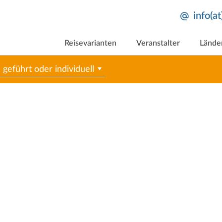
info(a
Reisevarianten
Veranstalter
Lände
geführt oder individuell