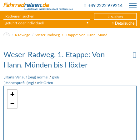
+49 2222 979214
suchen
geführt oder individuell
Detailsuche
Radwege
Weser-Radweg, 1. Etappe: Von Hann. Münden bis Höxter
Weser-Radweg, 1. Etappe: Von
Hann. Münden bis Höxter
Karte Verlauf (png) normal
/
groß
Höhenprofil (svg)
/
mit Orten
+
−