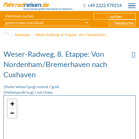
+49 2222 979214
suchen
geführt oder individuell
Detailsuche
Radwege
Weser-Radweg, 8. Etappe: Von Nordenham/Bremerhaven nach Cuxhaven
Weser-Radweg, 8. Etappe: Von
Nordenham/Bremerhaven nach
Cuxhaven
Karte Verlauf (png) normal
/
groß
Höhenprofil (svg)
/
mit Orten
+
−