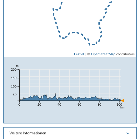
Leaflet
| ©
OpenStreetMap
contributors
m
200
150
100
50
0
20
40
60
80
100
km
Weitere Informationen