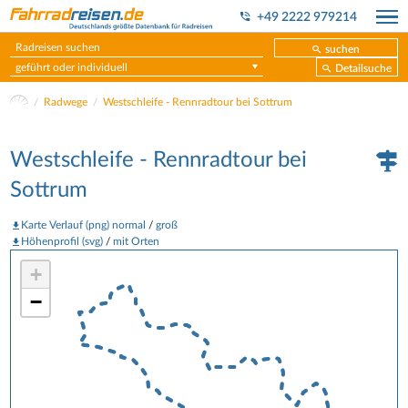
+49 2222 979214
suchen
geführt oder individuell
Detailsuche
Radwege
Westschleife - Rennradtour bei Sottrum
Westschleife - Rennradtour bei
Sottrum
Karte Verlauf (png) normal
/
groß
Höhenprofil (svg)
/
mit Orten
+
−