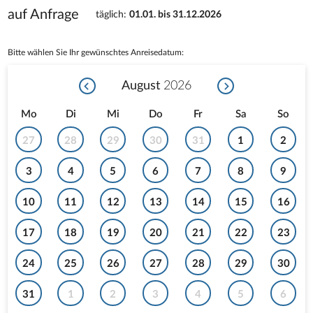
auf Anfrage
täglich
:
01.01. bis 31.12.2026
Bitte wählen Sie Ihr gewünschtes Anreisedatum:
August
2026
Mo
Di
Mi
Do
Fr
Sa
So
27
28
29
30
31
1
2
3
4
5
6
7
8
9
10
11
12
13
14
15
16
17
18
19
20
21
22
23
24
25
26
27
28
29
30
31
1
2
3
4
5
6