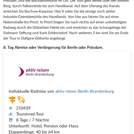
Preußen, und der Bockwindmühle im Ort. Die Tour geht weiter über den Breiten
Berg, durch Falkenrehde bis zum Havelkanal. Auf dem Uferweg des Kanals
erreichen Sie Buchow-Karpzow. Hier fi nden Sie die einzige noch aktive
Industrie-Getreidemühle des Havellands. Von hier aus fahren Sie auf einer
Nebenstraße bis Priort. In Priort biegen Sie nach rechts auf einen unbefestigten
Radweg durch die Döberitzer Heide ein und erreichen so das Schaugehege der
Sielmann Stiftung und Karls Erlebnisdorf. Nach weiteren 5 km sind Sie am Ende
der Tour in Dallgow-Döberitz angelangt.
8. Tag Abreise oder Verlängerung für Berlin oder Potsdam.
Individuelle Radreise von
aktiv-reisen-Berlin-Brandenburg
210439
Tourenrad-Tour
8 Tage / 7 Nächte
Unterkunft: Hotel, Pension oder Haus
Etappenlänge: 40 bis 64 km