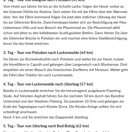
2. Tag - Tour von Dallgow nach Potsdam (45 km)
Vom Hotel aus fahren Sie bis an die Scharfe Lanke, folgen der Havel, vorbei an
der Gatower Mühle bis Kladow. Dort setzen Sie mit der Fähre über den Wannsee
über. Von der Fähre kommend folgen Sie jetzt dem östlichen Uferweg der Havel
bis zur Glienicker Brücke. Zwischenstopps bieten sich zur Besichtigung der Max-
Liebermann-Villa und zum Besuch der Pfaueninsel an. Die Pfaueninsel zählt
schon seit jeher zu den beliebtesten Ausflugszielen Berlins. Dann fahren Sie über
die Glienicker Brücke in Potsdam ein und machen eine kleine Stadtbesichtigung,
bevor Sie das Hotel erreichen.
3. Tag - Tour von Potsdam nach Luckenwalde (64 km)
Sie fahren zur Bockwindmühle nach Potsdam und weiter bis zur Havel, nutzen
die Havelfähre in Caputh und gelangen über Langerwisch nach Blankensse. Dort
empehlen wir einen Besuch des historischen Dorfkerns mit Museum. Weiter geht
die Fahrt über Trebbin bis nach Luckenwalde.
4. Tag - Tour von Luckenwalde nach Jüterbog (57 km)
Bereits in Luckenwalde erreichen Sie die hervorragend ausgebaute Flaeming-
Skate. Auf feinstem Asphalt fahren Sie die nächsten 50 km durch das Baruther
Urstromtal und den Niederen Fläming. Sie passieren 10 Orte und gelangen am
Ende der Tagesetappe nach Kloster Zinna. Die Kloster-Anlage sollten Sie sich
unbedingt anschauen.
Noch 5 km und Sie erreichen das Etappenziel Jüterbog.
5. Tag - Tour von Jüterbog nach Bad Belzig (62 km)