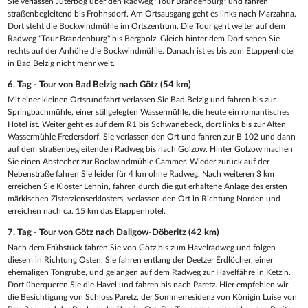
Sie verlassen Jüterbog über den Radweg "Tour Brandenburg" und fahren
straßenbegleitend bis Frohnsdorf. Am Ortsausgang geht es links nach Marzahna.
Dort steht die Bockwindmühle im Ortszentrum. Die Tour geht weiter auf dem
Radweg "Tour Brandenburg" bis Bergholz. Gleich hinter dem Dorf sehen Sie
rechts auf der Anhöhe die Bockwindmühle. Danach ist es bis zum Etappenhotel
in Bad Belzig nicht mehr weit.
6. Tag - Tour von Bad Belzig nach Götz (54 km)
Mit einer kleinen Ortsrundfahrt verlassen Sie Bad Belzig und fahren bis zur
Springbachmühle, einer stillgelegten Wassermühle, die heute ein romantisches
Hotel ist. Weiter geht es auf dem R1 bis Schwanebeck, dort links bis zur Alten
Wassermühle Fredersdorf. Sie verlassen den Ort und fahren zur B 102 und dann
auf dem straßenbegleitenden Radweg bis nach Golzow. Hinter Golzow machen
Sie einen Abstecher zur Bockwindmühle Cammer. Wieder zurück auf der
Nebenstraße fahren Sie leider für 4 km ohne Radweg. Nach weiteren 3 km
erreichen Sie Kloster Lehnin, fahren durch die gut erhaltene Anlage des ersten
märkischen Zisterzienserklosters, verlassen den Ort in Richtung Norden und
erreichen nach ca. 15 km das Etappenhotel.
7. Tag - Tour von Götz nach Dallgow-Döberitz (42 km)
Nach dem Frühstück fahren Sie von Götz bis zum Havelradweg und folgen
diesem in Richtung Osten. Sie fahren entlang der Deetzer Erdlöcher, einer
ehemaligen Tongrube, und gelangen auf dem Radweg zur Havelfähre in Ketzin.
Dort überqueren Sie die Havel und fahren bis nach Paretz. Hier empfehlen wir
die Besichtigung von Schloss Paretz, der Sommerresidenz von Königin Luise von