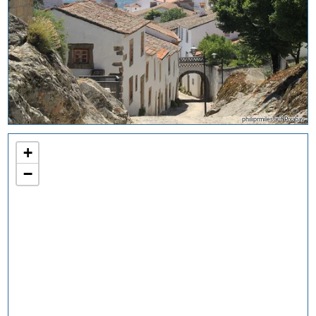
philiprmiles auf Pixabay
+
−