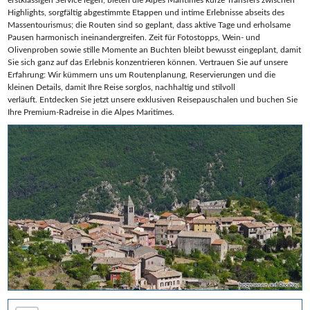
Highlights, sorgfältig abgestimmte Etappen und intime Erlebnisse abseits des
Massentourismus; die Routen sind so geplant, dass aktive Tage und erholsame
Pausen harmonisch ineinandergreifen. Zeit für Fotostopps, Wein‑ und
Olivenproben sowie stille Momente an Buchten bleibt bewusst eingeplant, damit
Sie sich ganz auf das Erlebnis konzentrieren können. Vertrauen Sie auf unsere
Erfahrung: Wir kümmern uns um Routenplanung, Reservierungen und die
kleinen Details, damit Ihre Reise sorglos, nachhaltig und stilvoll
verläuft. Entdecken Sie jetzt unsere exklusiven Reisepauschalen und buchen Sie
Ihre Premium‑Radreise in die Alpes Maritimes.
hpgruesen auf Pixabay