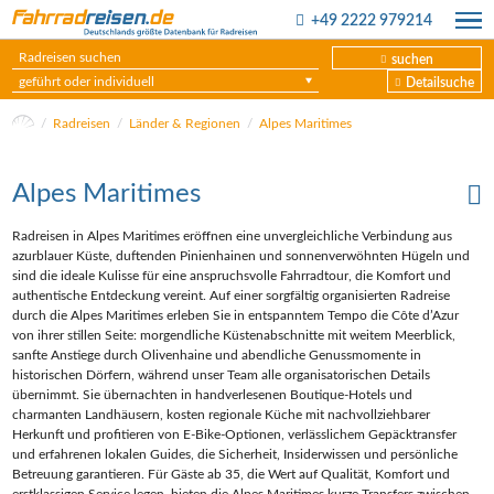
+49 2222 979214
suchen
geführt oder individuell
Detailsuche
Radreisen
Länder & Regionen
Alpes Maritimes
Alpes Maritimes
Radreisen in Alpes Maritimes eröffnen eine unvergleichliche Verbindung aus
azurblauer Küste, duftenden Pinienhainen und sonnenverwöhnten Hügeln und
sind die ideale Kulisse für eine anspruchsvolle Fahrradtour, die Komfort und
authentische Entdeckung vereint. Auf einer sorgfältig organisierten Radreise
durch die Alpes Maritimes erleben Sie in entspanntem Tempo die Côte d’Azur
von ihrer stillen Seite: morgendliche Küstenabschnitte mit weitem Meerblick,
sanfte Anstiege durch Olivenhaine und abendliche Genussmomente in
historischen Dörfern, während unser Team alle organisatorischen Details
übernimmt. Sie übernachten in handverlesenen Boutique‑Hotels und
charmanten Landhäusern, kosten regionale Küche mit nachvollziehbarer
Herkunft und profitieren von E‑Bike‑Optionen, verlässlichem Gepäcktransfer
und erfahrenen lokalen Guides, die Sicherheit, Insiderwissen und persönliche
Betreuung garantieren. Für Gäste ab 35, die Wert auf Qualität, Komfort und
erstklassigen Service legen, bieten die Alpes Maritimes kurze Transfers zwischen