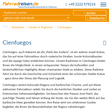
+49 2222 979214
suchen
geführt oder individuell
Detailsuche
Radreisen
Länder & Regionen
Cienfuegos
Cienfuegos
Cienfuegos, auch bekannt als die „Perle des Südens“, ist ein wahres Juwel Kubas,
das Sie auf einer Fahrradtour durch malerische Straßen, bunte Kolonialbauten
und die üppige Natur entdecken können. Unsere Radreisen in Cienfuegos bieten
Ihnen die Möglichkeit, in einem entspannten Tempo die kulturellen und
landschaftlichen Highlights dieser charmanten Stadt zu erleben. Diese Radreise
führt Sie durch die Geschichte und Schönheit einer der schönsten Städte Kubas
– ganz ohne den Stress der Planung und Logistik.
Cienfuegos vereint koloniale Eleganz und karibischen Charme, und auf dieser
exklusiven Fahrradtour radeln Sie durch die herrlichen Straßen und vorbei an
historischen Sehenswürdigkeiten. Sie besuchen den Parque José Martí, das
prächtige Theater und fahren entlang der Küste, wo Sie den weiten Blick auf das
karibische Meer genießen können. Ihre Reise wird von erfahrenen Guides
begleitet, die Ihnen die Besonderheiten der Region näherbringen.