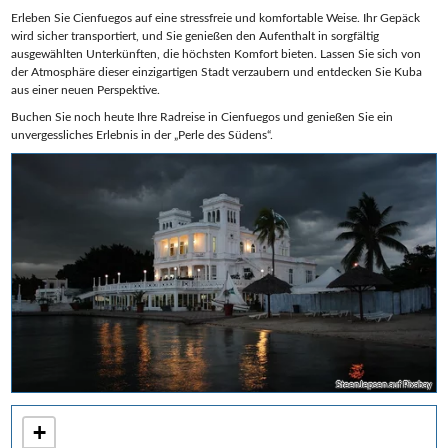
Erleben Sie Cienfuegos auf eine stressfreie und komfortable Weise. Ihr Gepäck
wird sicher transportiert, und Sie genießen den Aufenthalt in sorgfältig
ausgewählten Unterkünften, die höchsten Komfort bieten. Lassen Sie sich von
der Atmosphäre dieser einzigartigen Stadt verzaubern und entdecken Sie Kuba
aus einer neuen Perspektive.
Buchen Sie noch heute Ihre Radreise in Cienfuegos und genießen Sie ein
unvergessliches Erlebnis in der „Perle des Südens“.
SteenJepsen auf Pixabay
+