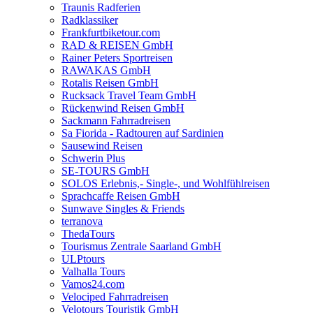
Traunis Radferien
Radklassiker
Frankfurtbiketour.com
RAD & REISEN GmbH
Rainer Peters Sportreisen
RAWAKAS GmbH
Rotalis Reisen GmbH
Rucksack Travel Team GmbH
Rückenwind Reisen GmbH
Sackmann Fahrradreisen
Sa Fiorida - Radtouren auf Sardinien
Sausewind Reisen
Schwerin Plus
SE-TOURS GmbH
SOLOS Erlebnis,- Single-, und Wohlfühlreisen
Sprachcaffe Reisen GmbH
Sunwave Singles & Friends
terranova
ThedaTours
Tourismus Zentrale Saarland GmbH
ULPtours
Valhalla Tours
Vamos24.com
Velociped Fahrradreisen
Velotours Touristik GmbH