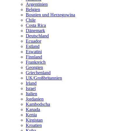
Argentinien
Belgien
Bosnien und Herzegowina
Chile
Costa Rica
Dänemark
Deutschland
Ecuador
Estland
Eswatini
Finnland
Frankreich
Georgien
Griechenland
UK/Großbritannien
Irland
Israel
Italien
Jordanien
Kambodscha
Kanada
Kenia
Kirgistan
Kroatien
Kuba