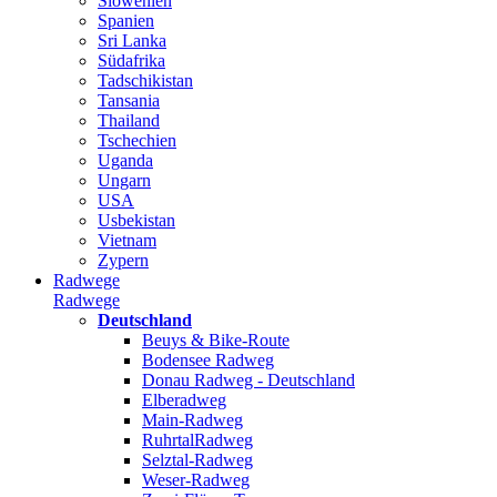
Slowenien
Spanien
Sri Lanka
Südafrika
Tadschikistan
Tansania
Thailand
Tschechien
Uganda
Ungarn
USA
Usbekistan
Vietnam
Zypern
Radwege
Radwege
Deutschland
Beuys & Bike-Route
Bodensee Radweg
Donau Radweg - Deutschland
Elberadweg
Main-Radweg
RuhrtalRadweg
Selztal-Radweg
Weser-Radweg