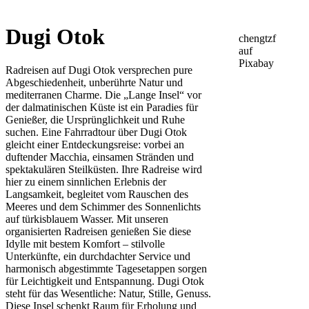
Dugi Otok
chengtzf
auf
Pixabay
Radreisen auf Dugi Otok versprechen pure
Leaflet
Abgeschiedenheit, unberührte Natur und
mediterranen Charme. Die „Lange Insel“ vor
+
der dalmatinischen Küste ist ein Paradies für
−
Genießer, die Ursprünglichkeit und Ruhe
suchen. Eine Fahrradtour über Dugi Otok
gleicht einer Entdeckungsreise: vorbei an
duftender Macchia, einsamen Stränden und
spektakulären Steilküsten. Ihre Radreise wird
hier zu einem sinnlichen Erlebnis der
Langsamkeit, begleitet vom Rauschen des
Meeres und dem Schimmer des Sonnenlichts
auf türkisblauem Wasser. Mit unseren
organisierten Radreisen genießen Sie diese
Idylle mit bestem Komfort – stilvolle
Unterkünfte, ein durchdachter Service und
harmonisch abgestimmte Tagesetappen sorgen
für Leichtigkeit und Entspannung. Dugi Otok
steht für das Wesentliche: Natur, Stille, Genuss.
Diese Insel schenkt Raum für Erholung und