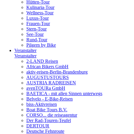
Hütten-Tour
Kulinaria-Tour
Wellness-Tour
Luxus-Tour
Frauen-Tour
Stern-Tour
See-Tour
Rund-Tour
Pilgern by Bike
Veranstalter
Veranstalter
2-LAND Reisen
African Bikers GmbH
aktiv-reisen-Berlin-Brandenburg
AUGUSTUSTOURS
AUSTRIA RADREISEN
avenTOURa GmbH
BAETICA - mit allen Sinnen unterwegs
Belvelo - E-Bike-Reisen
biss-Aktivreisen
Boat Bike Tours B.V.
CORSO... die reiseagentur
Der Rad-Touren-Teufel
DERTOUR
Deutsche Fehnroute