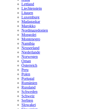
Lettland
Liechtenstein
Litauen
Luxemburg
Madagaskar
Marokko
Nordmazedonien
Mongolei
Montenegro
Namibia
Neuseeland
Niederlande
Norwegen
Oman
Österreich
Peru
Polen
Portugal
Rumänien
Russland
Schweden
Schweiz
Serbien
Slowakei