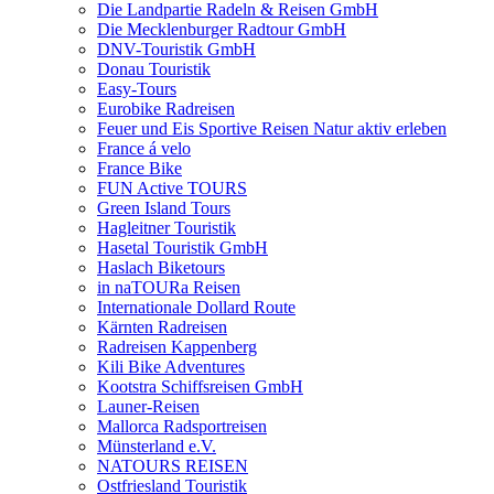
Die Landpartie Radeln & Reisen GmbH
Die Mecklenburger Radtour GmbH
DNV-Touristik GmbH
Donau Touristik
Easy-Tours
Eurobike Radreisen
Feuer und Eis Sportive Reisen Natur aktiv erleben
France á velo
France Bike
FUN Active TOURS
Green Island Tours
Hagleitner Touristik
Hasetal Touristik GmbH
Haslach Biketours
in naTOURa Reisen
Internationale Dollard Route
Kärnten Radreisen
Radreisen Kappenberg
Kili Bike Adventures
Kootstra Schiffsreisen GmbH
Launer-Reisen
Mallorca Radsportreisen
Münsterland e.V.
NATOURS REISEN
Ostfriesland Touristik