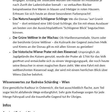
entgegen. Entlang der Silberzeile wurden die Häuser im Mittelalter je
nach Zunft der Ladeninhaber bemalt – so verkauften Bäcker
beispielsweise ihre Waren in blauen und Metzger in roten Häusern.
Erfreuen Sie sich heute an dieser besonderen Farbenpracht!
Das Naturschauspiel Schlögener Schlinge:
Wo die Donau “auf Granit
biss” – dort entstand eine 180 Grad-Schlinge, die Sie mit etwas Ausdauer
am besten von der Aussichtsplattform “Schlögener Blick” begutachten
können.
Der Grüne Veltliner in der Wachau:
Ob Marillenmarmelade, Sturm oder
der berühmte Grüne Veltliner – die Kulinarik der Gegend zwischen Melk
und Krems an der Donau gilt es mit allen Sinnen zu genießen!
Der historische Wiener Prater mit dem Riesenrad:
Ursprünglich als
Jagdgelände des Kaisers genutzt, wurde der Prater ab 1766 für das Volk
geöffnet und entwickelte sich zu einem Vergnügungspark, der noch heute
seine Besucher in einen magischen Bann zieht. Wer eine Fahrt mit dem
weltberühmten Riesenrad wagt, der wird mit einem herrlichen Blick über
Wiens Dächer belohnt.
Wissenswertes zur Radreise Schärding – Wien
Eine gemütliche Radtour in Österreich, die fast ausschließlich flache, zum Teil
sogar leicht abfallende Wege entlangführt. Sehr gute Radwege sorgen für jede
Menge Fahrspaß und die traumhafte Gegend tut Ihr Übriges.
Infos