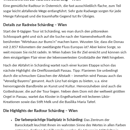
Eine gemütliche Radtour in Österreich, die fast ausschließlich flache, zum Teil
sogar leicht abfallende Wege entlangführt. Sehr gute Radwege sorgen für jede
Menge Fahrspaß und die traumhafte Gegend tut Ihr Übriges.
Details zur Radreise Schärding – Wien
Start der 8-tägigen Tour ist Schärding, wo man durch den pittoresken
Schlosspark geht und sich auf die Suche nach der Namensherkunft des
berühmten “Wirtshaus zur Bums’n” machen kann. Wussten Sie, dass die Donau
mit 2.857 Kilometern der zweitlängste Fluss Europas ist? Aber keine Sorge, so
weit müssen Sie nicht radeln. In Wien haben Sie Ihr Ziel erreicht und können sich
dem einzigartigen Flair einer der lebenswertesten Großstädte der Welt hingeben.
Nach der Abfahrt in Schärding wartet nach einer kurzen Etappe schon das
nächste Highlight: die Dreiflüssestadt Passau. Tipp: Flanieren Sie unbedingt
durch die schmucken Gässchen der Altstadt – immerhin wird Passau auch das
“Venedig Bayerns” genannt. Auch Linz hat einiges zu bieten, u.a. eine
hervorragende Bandbreite an Kunst und Kultur. Hervorzuheben sind auch die
Gotteshäuser, die auf der Tour liegen. Neben dem Dom mit der weltweit größten
Orgel in Passau, wartet das Kloster in Engelhartszell mit leckeren Likör-
Kreationen sowie das Stift Melk und die Basilika Maria Taferl.
Die Highlights der Radtour Schärding – Wien
Der farbenprächtige Stadtplatz in Schärding:
Das Zentrum der
Barockstadt leuchtet Ihnen im wahrsten Sinne des Wortes in allen Farben