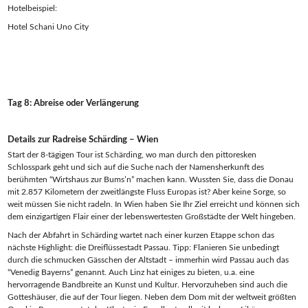
Hotelbeispiel:
Hotel Schani Uno City
Tag 8: Abreise oder Verlängerung
Details zur Radreise Schärding – Wien
Start der 8-tägigen Tour ist Schärding, wo man durch den pittoresken
Schlosspark geht und sich auf die Suche nach der Namensherkunft des
berühmten “Wirtshaus zur Bums’n” machen kann. Wussten Sie, dass die Donau
mit 2.857 Kilometern der zweitlängste Fluss Europas ist? Aber keine Sorge, so
weit müssen Sie nicht radeln. In Wien haben Sie Ihr Ziel erreicht und können sich
dem einzigartigen Flair einer der lebenswertesten Großstädte der Welt hingeben.
Nach der Abfahrt in Schärding wartet nach einer kurzen Etappe schon das
nächste Highlight: die Dreiflüssestadt Passau. Tipp: Flanieren Sie unbedingt
durch die schmucken Gässchen der Altstadt – immerhin wird Passau auch das
“Venedig Bayerns” genannt. Auch Linz hat einiges zu bieten, u.a. eine
hervorragende Bandbreite an Kunst und Kultur. Hervorzuheben sind auch die
Gotteshäuser, die auf der Tour liegen. Neben dem Dom mit der weltweit größten