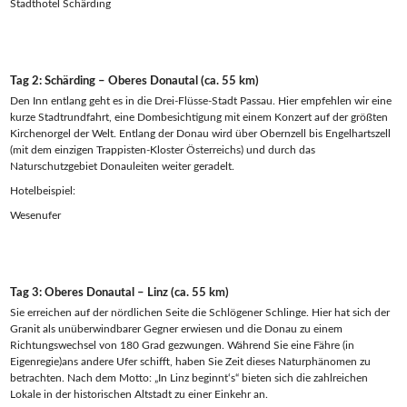
Stadthotel Schärding
Tag 2: Schärding – Oberes Donautal (ca. 55 km)
Den Inn entlang geht es in die Drei-Flüsse-Stadt Passau. Hier empfehlen wir eine
kurze Stadtrundfahrt, eine Dombesichtigung mit einem Konzert auf der größten
Kirchenorgel der Welt. Entlang der Donau wird über Obernzell bis Engelhartszell
(mit dem einzigen Trappisten-Kloster Österreichs) und durch das
Naturschutzgebiet Donauleiten weiter geradelt.
Hotelbeispiel:
Wesenufer
Tag 3: Oberes Donautal – Linz (ca. 55 km)
Sie erreichen auf der nördlichen Seite die Schlögener Schlinge. Hier hat sich der
Granit als unüberwindbarer Gegner erwiesen und die Donau zu einem
Richtungswechsel von 180 Grad gezwungen. Während Sie eine Fähre (in
Eigenregie)ans andere Ufer schifft, haben Sie Zeit dieses Naturphänomen zu
betrachten. Nach dem Motto: „In Linz beginnt‘s“ bieten sich die zahlreichen
Lokale in der historischen Altstadt zu einer Einkehr an.