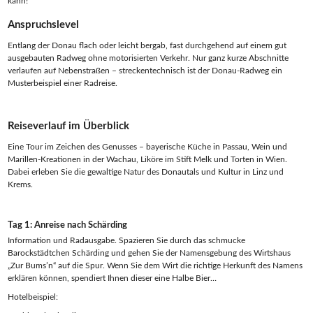
kann!
Anspruchslevel
Entlang der Donau flach oder leicht bergab, fast durchgehend auf einem gut
ausgebauten Radweg ohne motorisierten Verkehr. Nur ganz kurze Abschnitte
verlaufen auf Nebenstraßen – streckentechnisch ist der Donau-Radweg ein
Musterbeispiel einer Radreise.
Reiseverlauf im Überblick
Eine Tour im Zeichen des Genusses – bayerische Küche in Passau, Wein und
Marillen-Kreationen in der Wachau, Liköre im Stift Melk und Torten in Wien.
Dabei erleben Sie die gewaltige Natur des Donautals und Kultur in Linz und
Krems.
Tag 1: Anreise nach Schärding
Information und Radausgabe. Spazieren Sie durch das schmucke
Barockstädtchen Schärding und gehen Sie der Namensgebung des Wirtshaus
„Zur Bums’n“ auf die Spur. Wenn Sie dem Wirt die richtige Herkunft des Namens
erklären können, spendiert Ihnen dieser eine Halbe Bier…
Hotelbeispiel: