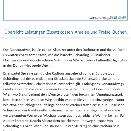
Radfahrer am Donauradweg bei Grein
Radfahrer entlang der Weinreben
Selfie an der Schlögener Schlinge
Wegweiser am Donau Radweg
Gruppe von Radfahrern
Übersicht
Leistungen
Zusatzkosten
Anreise und Preise
Buchen
Der Donauradweg ist ein echter Klassiker unter den Radtouren und das zu Recht!
Es warten charmante Städte, wie das barocke Schärding, kulinarischer
Hochgenuss und wunderschöne Natur in der Wachau sowie kulturelle Highlights
in der Donau-Metropole Wien.
Es erwartet Sie eine gemütliche Radtour ausgehend von der Barockstadt
Schärding, bei der es entlang der Strecke bekannte Sehenswürdigkeiten und
teilweise versteckte Geheimtipps zu entdecken gilt. Entlang des Donauradwegs
radeln Sie durch die verschiedenen Landschaften bis in die Donaumetropole
Wien, wo Sie unbedingt den „Wurstelprater“, den bekannten Vergnügungspark
besuchen sollten. Auf dem Weg dorthin werden Sie von der einzigartigen Natur
wie etwa der Schlögener Schlinge oder der Wachau fasziniert sein. Kulinarische
Schmankerl der traditionellen österreichischen Küche, süffiger Most und die
weltbekannten Weine der Wachau lassen auch das leibliche Wohl in keinem Fall
zu kurz kommen. Radeln Sie auf dem beliebtesten Radweg Europas von
Schärding bis nach Wien und staunen Sie wie vielfältig so eine Radtour sein