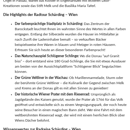
Orgel in Passau, wartet das Kloster in Engelhartszell mit leckeren Likör-
Kreationen sowie das Stift Melk und die Basilika Maria Taferl.
Die Highlights der Radtour Schärding – Wien
Der farbenprächtige Stadtplatz in Schärding:
Das Zentrum der
Barockstadt leuchtet Ihnen im wahrsten Sinne des Wortes in allen Farben
entgegen. Entlang der Silberzeile wurden die Häuser im Mittelalter je
nach Zunft der Ladeninhaber bemalt – so verkauften Bäcker
beispielsweise ihre Waren in blauen und Metzger in roten Häusern.
Erfreuen Sie sich heute an dieser besonderen Farbenpracht!
Das Naturschauspiel Schlögener Schlinge:
Wo die Donau “auf Granit
biss” – dort entstand eine 180 Grad-Schlinge, die Sie mit etwas Ausdauer
am besten von der Aussichtsplattform “Schlögener Blick” begutachten
können.
Der Grüne Veltliner in der Wachau:
Ob Marillenmarmelade, Sturm oder
der berühmte Grüne Veltliner – die Kulinarik der Gegend zwischen Melk
und Krems an der Donau gilt es mit allen Sinnen zu genießen!
Der historische Wiener Prater mit dem Riesenrad:
Ursprünglich als
Jagdgelände des Kaisers genutzt, wurde der Prater ab 1766 für das Volk
geöffnet und entwickelte sich zu einem Vergnügungspark, der noch heute
seine Besucher in einen magischen Bann zieht. Wer eine Fahrt mit dem
weltberühmten Riesenrad wagt, der wird mit einem herrlichen Blick über
Wiens Dächer belohnt.
Wissenswertes zur Radreise Schärding – Wien