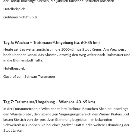
der Donau mächtige Kirchen, die jährlich tausende Besucher anziehen.
Hotelbeispiel:
Goldenes Schiff Spitz
Tag 6: Wachau – Traismauer/Umgebung (ca. 60-85 km)
Heute geht es weiter zunächst in die 1000-jährige Stadt Krems. Am Weg weist
hoch über der Donau das Kloster Göttweig den Weg weiter nach Traismauer und
in die Blumenstadt Tulln.
Hotelbeispiel:
Gasthof zum Schwan Traismauer
Tag 7: Traismauer/Umgebung – Wien (ca. 40-65 km)
In der Donaumetropole Wien endet Ihre Radtour. Besuchen Sie hier unbedingt
den Wurstelprater, den lebendigen Vergnügungsbereich des Wiener Praters und
lassen Sie sich von der positiven Stimmung begeistern. Im bekannten
Schweizerhaus können Sie bei einer „Stelze“ Kraft für die weitere Erkundung der
Stadt tanken.