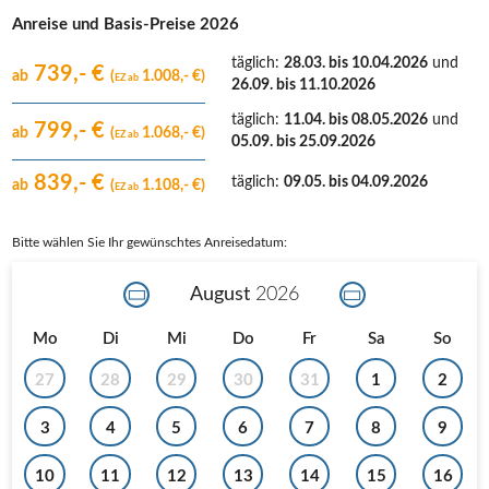
Anreise und Basis-Preise 2026
täglich
:
28.03. bis 10.04.2026
und
739,- €
ab
(
1.008,- €)
EZ ab
26.09. bis 11.10.2026
täglich
:
11.04. bis 08.05.2026
und
799,- €
ab
(
1.068,- €)
EZ ab
05.09. bis 25.09.2026
839,- €
täglich
:
09.05. bis 04.09.2026
ab
(
1.108,- €)
EZ ab
Bitte wählen Sie Ihr gewünschtes Anreisedatum:
August
2026
Mo
Di
Mi
Do
Fr
Sa
So
27
28
29
30
31
1
2
3
4
5
6
7
8
9
10
11
12
13
14
15
16