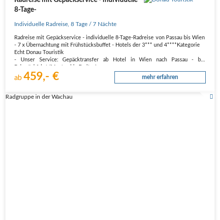
8-Tage-
Individuelle Radreise
,
8 Tage
/ 7 Nächte
Radreise mit Gepäckservice - individuelle 8-Tage-Radreise von Passau bis Wien
- 7 x Übernachtung mit Frühstücksbuffet - Hotels der 3*** und 4****Kategorie
Echt Donau Touristik
- Unser Service: Gepäcktransfer ab Hotel in Wien nach Passau - bei
Bahnrückfahrt (Montag bis Freitag).
459,- €
- Unschlagbar in Preis…
ab
mehr erfahren
Radgruppe in der Wachau