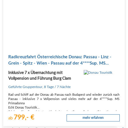
Radkreuzfahrt Österreichische Donau: Passau - Linz -
Grein - Spitz - Wien - Passau auf der 4****Sup. MS
Primadonna
Inklusive 7 x Übernachtung mit
Vollpension und Führung Burg Clam
Geführte Gruppentour
,
8 Tage
/ 7 Nächte
Rad und Schiff auf der Donau ab Passau nach Budapest und wieder zurück nach
Passau - inklusive 7 x Vollpension und vieles mehr auf der 4****Sup. MS
Primadonna
Echt Donau Touristik
Erleben Sie die schönsten Abschnitte des Europa-Radwegs E6 entlang der
799,- €
Donau! Die Wachau, das Donauknie, der Nationalpark…
ab
mehr erfahren