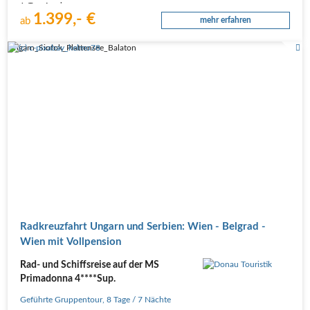
1. Tag, Anreise
1.399,- €
Individuelle Anreise nach Passau per Bahn oder PKW. Transfer vom Donau
ab
mehr erfahren
Touristik-Privatparkplatz bzw. Passau…
Ungarn_Siofok_Plattensee_Balaton
Radkreuzfahrt Ungarn und Serbien: Wien - Belgrad -
Wien mit Vollpension
Rad- und Schiffsreise auf der MS
Primadonna 4****Sup.
Geführte Gruppentour
,
8 Tage
/ 7 Nächte