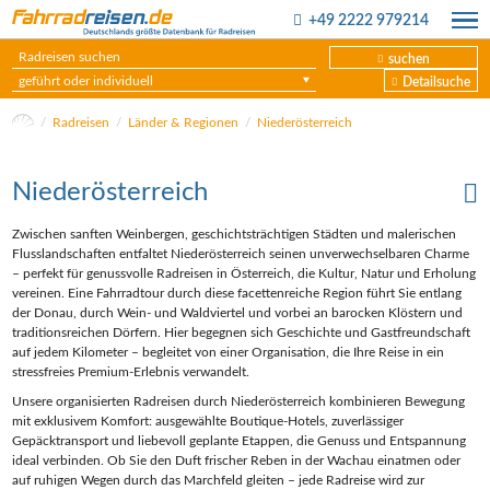
+49 2222 979214
suchen
geführt oder individuell
Detailsuche
Radreisen
Länder & Regionen
Niederösterreich
Niederösterreich
Zwischen sanften Weinbergen, geschichtsträchtigen Städten und malerischen
Flusslandschaften entfaltet Niederösterreich seinen unverwechselbaren Charme
– perfekt für genussvolle Radreisen in Österreich, die Kultur, Natur und Erholung
vereinen. Eine Fahrradtour durch diese facettenreiche Region führt Sie entlang
der Donau, durch Wein- und Waldviertel und vorbei an barocken Klöstern und
traditionsreichen Dörfern. Hier begegnen sich Geschichte und Gastfreundschaft
auf jedem Kilometer – begleitet von einer Organisation, die Ihre Reise in ein
stressfreies Premium-Erlebnis verwandelt.
Unsere organisierten Radreisen durch Niederösterreich kombinieren Bewegung
mit exklusivem Komfort: ausgewählte Boutique-Hotels, zuverlässiger
Gepäcktransport und liebevoll geplante Etappen, die Genuss und Entspannung
ideal verbinden. Ob Sie den Duft frischer Reben in der Wachau einatmen oder
auf ruhigen Wegen durch das Marchfeld gleiten – jede Radreise wird zur