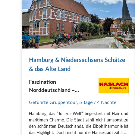
Hamburg & Niedersachsens Schätze
& das Alte Land
Faszination
Norddeutschland –
Lüneburger Heide,
Geführte Gruppentour
,
5 Tage
/ 4 Nächte
Hamburg mit
Hamburg, das “Tor zur Welt“, begeistert mit Flair und
Elbphilharmonie
maritimen Charme. Die Stadt zählt nicht umsonst zu
den schönsten Deutschlands, die Elbphilharmonie ist
das Highlight. Doch nicht nur die Hansestadt zählt zu