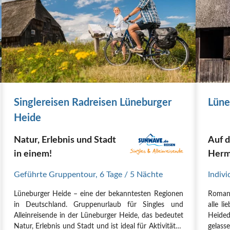
Singlereisen Radreisen Lüneburger
Lüne
Heide
Natur, Erlebnis und Stadt
Auf 
in einem!
Herm
Geführte Gruppentour
,
6 Tage
/ 5 Nächte
Indivi
Lüneburger Heide – eine der bekanntesten Regionen
Romant
in Deutschland. Gruppenurlaub für Singles und
alle l
Alleinreisende in der Lüneburger Heide, das bedeutet
Heided
Natur, Erlebnis und Stadt und ist ideal für Aktivitäten
gelass