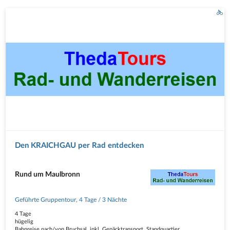
Den KRAICHGAU per Rad entdecken
Rund um Maulbronn
Geführte Gruppentour
,
4 Tage
/ 3 Nächte
4 Tage
hügelig
Bahnreise nach/von Bruchsal, inkl. Gepäcktransport, Standquartier