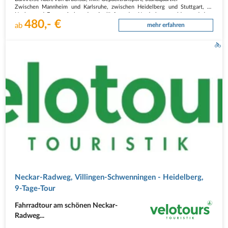
Zwischen Mannheim und Karlsruhe, zwischen Heidelberg und Stuttgart, an
Neckar und Enz, zwischen den Ausläufern des Nordschwarzwaldes und dem
480,- €
Odenwald im Norden. Hier liegen die 1000 Hügel des Kraichgau-Stromberg. Im
ab
mehr erfahren
Westen…
Neckar-Radweg, Villingen-Schwenningen - Heidelberg,
9-Tage-Tour
Fahrradtour am schönen Neckar-
Radweg...