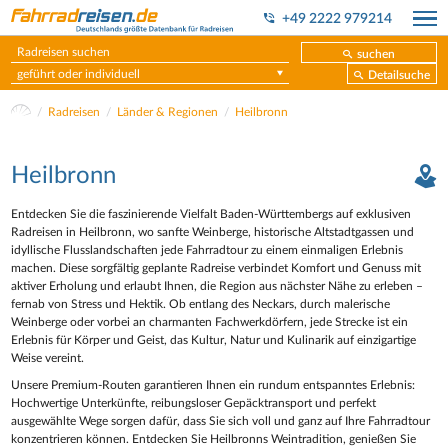
+49 2222 979214
suchen
geführt oder individuell
Detailsuche
Radreisen
Länder & Regionen
Heilbronn
Heilbronn
Entdecken Sie die faszinierende Vielfalt Baden-Württembergs auf exklusiven
Radreisen in Heilbronn, wo sanfte Weinberge, historische Altstadtgassen und
idyllische Flusslandschaften jede Fahrradtour zu einem einmaligen Erlebnis
machen. Diese sorgfältig geplante Radreise verbindet Komfort und Genuss mit
aktiver Erholung und erlaubt Ihnen, die Region aus nächster Nähe zu erleben –
fernab von Stress und Hektik. Ob entlang des Neckars, durch malerische
Weinberge oder vorbei an charmanten Fachwerkdörfern, jede Strecke ist ein
Erlebnis für Körper und Geist, das Kultur, Natur und Kulinarik auf einzigartige
Weise vereint.
Unsere Premium-Routen garantieren Ihnen ein rundum entspanntes Erlebnis:
Hochwertige Unterkünfte, reibungsloser Gepäcktransport und perfekt
ausgewählte Wege sorgen dafür, dass Sie sich voll und ganz auf Ihre Fahrradtour
konzentrieren können. Entdecken Sie Heilbronns Weintradition, genießen Sie