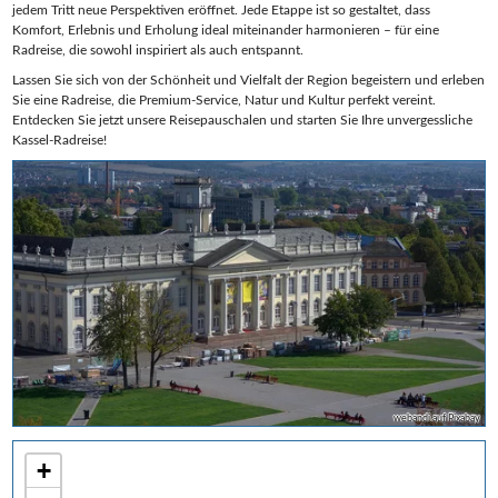
jedem Tritt neue Perspektiven eröffnet. Jede Etappe ist so gestaltet, dass
Komfort, Erlebnis und Erholung ideal miteinander harmonieren – für eine
Radreise, die sowohl inspiriert als auch entspannt.
Lassen Sie sich von der Schönheit und Vielfalt der Region begeistern und erleben
Sie eine Radreise, die Premium-Service, Natur und Kultur perfekt vereint.
Entdecken Sie jetzt unsere Reisepauschalen und starten Sie Ihre unvergessliche
Kassel-Radreise!
webandi auf Pixabay
+