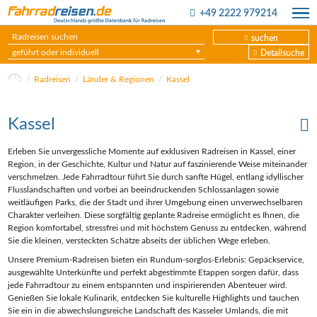
+49 2222 979214
suchen
geführt oder individuell
Detailsuche
Radreisen
Länder & Regionen
Kassel
Kassel
Erleben Sie unvergessliche Momente auf exklusiven Radreisen in Kassel, einer
Region, in der Geschichte, Kultur und Natur auf faszinierende Weise miteinander
verschmelzen. Jede Fahrradtour führt Sie durch sanfte Hügel, entlang idyllischer
Flusslandschaften und vorbei an beeindruckenden Schlossanlagen sowie
weitläufigen Parks, die der Stadt und ihrer Umgebung einen unverwechselbaren
Charakter verleihen. Diese sorgfältig geplante Radreise ermöglicht es Ihnen, die
Region komfortabel, stressfrei und mit höchstem Genuss zu entdecken, während
Sie die kleinen, versteckten Schätze abseits der üblichen Wege erleben.
Unsere Premium-Radreisen bieten ein Rundum-sorglos-Erlebnis: Gepäckservice,
ausgewählte Unterkünfte und perfekt abgestimmte Etappen sorgen dafür, dass
jede Fahrradtour zu einem entspannten und inspirierenden Abenteuer wird.
Genießen Sie lokale Kulinarik, entdecken Sie kulturelle Highlights und tauchen
Sie ein in die abwechslungsreiche Landschaft des Kasseler Umlands, die mit